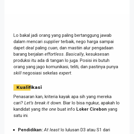
Lo bakal jadi orang yang paling bertanggung jawab
dalam mencari
supplier
terbaik, nego harga sampai
dapet
deal
paling
cuan
, dan mastiin alur pengadaan
barang berjalan
effortless
.
Basically
, kesuksesan
produksi itu ada di tangan lo juga. Posisi ini butuh
orang yang jago komunikasi, teliti, dan pastinya punya
skill
negosiasi sekelas
expert
.
Kualifikasi
Penasaran kan, kriteria kayak apa sih yang mereka
cari?
Let’s break it down
. Biar lo bisa ngukur, apakah lo
kandidat yang
the one
buat info
Loker Cirebon
yang
satu ini.
Pendidikan:
At least
lo lulusan D3 atau S1 dari