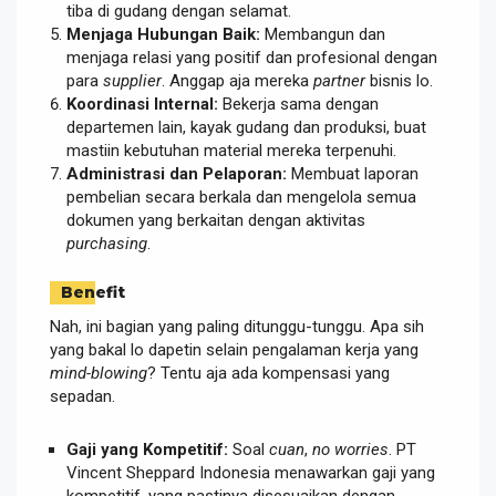
tiba di gudang dengan selamat.
Menjaga Hubungan Baik:
Membangun dan
menjaga relasi yang positif dan profesional dengan
para
supplier
. Anggap aja mereka
partner
bisnis lo.
Koordinasi Internal:
Bekerja sama dengan
departemen lain, kayak gudang dan produksi, buat
mastiin kebutuhan material mereka terpenuhi.
Administrasi dan Pelaporan:
Membuat laporan
pembelian secara berkala dan mengelola semua
dokumen yang berkaitan dengan aktivitas
purchasing
.
Benefit
Nah, ini bagian yang paling ditunggu-tunggu. Apa sih
yang bakal lo dapetin selain pengalaman kerja yang
mind-blowing
? Tentu aja ada kompensasi yang
sepadan.
Gaji yang Kompetitif:
Soal
cuan
,
no worries
. PT
Vincent Sheppard Indonesia menawarkan gaji yang
kompetitif, yang pastinya disesuaikan dengan