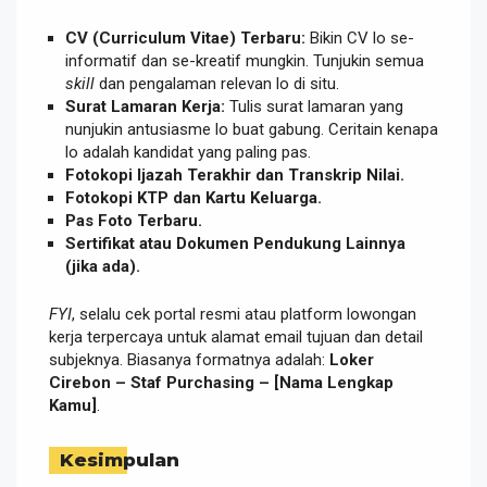
CV (Curriculum Vitae) Terbaru:
Bikin CV lo se-
informatif dan se-kreatif mungkin. Tunjukin semua
skill
dan pengalaman relevan lo di situ.
Surat Lamaran Kerja:
Tulis surat lamaran yang
nunjukin antusiasme lo buat gabung. Ceritain kenapa
lo adalah kandidat yang paling pas.
Fotokopi Ijazah Terakhir dan Transkrip Nilai.
Fotokopi KTP dan Kartu Keluarga.
Pas Foto Terbaru.
Sertifikat atau Dokumen Pendukung Lainnya
(jika ada).
FYI
, selalu cek portal resmi atau platform lowongan
kerja terpercaya untuk alamat email tujuan dan detail
subjeknya. Biasanya formatnya adalah:
Loker
Cirebon – Staf Purchasing – [Nama Lengkap
Kamu]
.
Kesimpulan