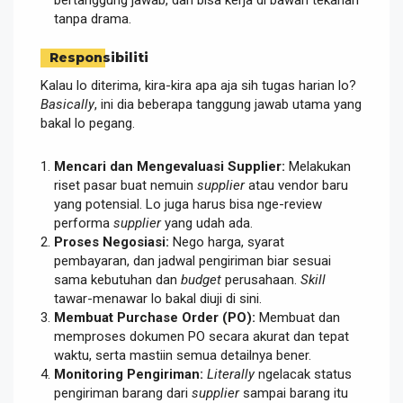
tanpa drama.
Responsibiliti
Kalau lo diterima, kira-kira apa aja sih tugas harian lo?
Basically
, ini dia beberapa tanggung jawab utama yang
bakal lo pegang.
Mencari dan Mengevaluasi Supplier:
Melakukan
riset pasar buat nemuin
supplier
atau vendor baru
yang potensial. Lo juga harus bisa nge-review
performa
supplier
yang udah ada.
Proses Negosiasi:
Nego harga, syarat
pembayaran, dan jadwal pengiriman biar sesuai
sama kebutuhan dan
budget
perusahaan.
Skill
tawar-menawar lo bakal diuji di sini.
Membuat Purchase Order (PO):
Membuat dan
memproses dokumen PO secara akurat dan tepat
waktu, serta mastiin semua detailnya bener.
Monitoring Pengiriman:
Literally
ngelacak status
pengiriman barang dari
supplier
sampai barang itu