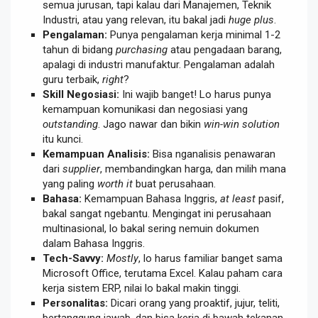
semua jurusan, tapi kalau dari Manajemen, Teknik
Industri, atau yang relevan, itu bakal jadi
huge plus
.
Pengalaman:
Punya pengalaman kerja minimal 1-2
tahun di bidang
purchasing
atau pengadaan barang,
apalagi di industri manufaktur. Pengalaman adalah
guru terbaik,
right
?
Skill Negosiasi:
Ini wajib banget! Lo harus punya
kemampuan komunikasi dan negosiasi yang
outstanding
. Jago nawar dan bikin
win-win solution
itu kunci.
Kemampuan Analisis:
Bisa nganalisis penawaran
dari
supplier
, membandingkan harga, dan milih mana
yang paling
worth it
buat perusahaan.
Bahasa:
Kemampuan Bahasa Inggris,
at least
pasif,
bakal sangat ngebantu. Mengingat ini perusahaan
multinasional, lo bakal sering nemuin dokumen
dalam Bahasa Inggris.
Tech-Savvy:
Mostly
, lo harus familiar banget sama
Microsoft Office, terutama Excel. Kalau paham cara
kerja sistem ERP, nilai lo bakal makin tinggi.
Personalitas:
Dicari orang yang proaktif, jujur, teliti,
bertanggung jawab, dan bisa kerja di bawah tekanan