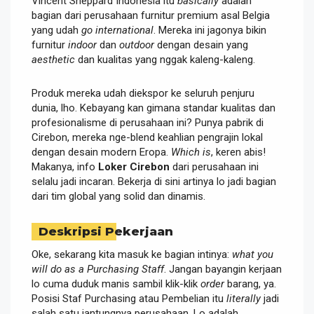
Vincent Sheppard Indonesia itu
basically
adalah
bagian dari perusahaan furnitur premium asal Belgia
yang udah
go international
. Mereka ini jagonya bikin
furnitur
indoor
dan
outdoor
dengan desain yang
aesthetic
dan kualitas yang nggak kaleng-kaleng.
Produk mereka udah diekspor ke seluruh penjuru
dunia, lho. Kebayang kan gimana standar kualitas dan
profesionalisme di perusahaan ini? Punya pabrik di
Cirebon, mereka nge-blend keahlian pengrajin lokal
dengan desain modern Eropa.
Which is
, keren abis!
Makanya, info
Loker Cirebon
dari perusahaan ini
selalu jadi incaran. Bekerja di sini artinya lo jadi bagian
dari tim global yang solid dan dinamis.
Deskripsi Pekerjaan
Oke, sekarang kita masuk ke bagian intinya:
what you
will do as a Purchasing Staff
. Jangan bayangin kerjaan
lo cuma duduk manis sambil klik-klik
order
barang, ya.
Posisi Staf Purchasing atau Pembelian itu
literally
jadi
salah satu jantungnya perusahaan. Lo adalah