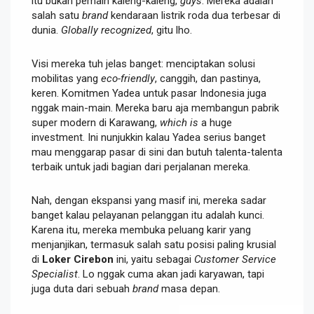
itu bukan pemain kaleng-kaleng,
guys
. Mereka adalah
salah satu
brand
kendaraan listrik roda dua terbesar di
dunia.
Globally recognized
, gitu lho.
Visi mereka tuh jelas banget: menciptakan solusi
mobilitas yang
eco-friendly
, canggih, dan pastinya,
keren. Komitmen Yadea untuk pasar Indonesia juga
nggak main-main. Mereka baru aja membangun pabrik
super modern di Karawang,
which is
a huge
investment. Ini nunjukkin kalau Yadea serius banget
mau menggarap pasar di sini dan butuh talenta-talenta
terbaik untuk jadi bagian dari perjalanan mereka.
Nah, dengan ekspansi yang masif ini, mereka sadar
banget kalau pelayanan pelanggan itu adalah kunci.
Karena itu, mereka membuka peluang karir yang
menjanjikan, termasuk salah satu posisi paling krusial
di
Loker Cirebon
ini, yaitu sebagai
Customer Service
Specialist
. Lo nggak cuma akan jadi karyawan, tapi
juga duta dari sebuah
brand
masa depan.