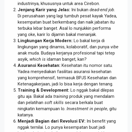
industrinya, khususnya untuk area Cirebon.
Jenjang Karir yang Jelas:
Ini bukan
dead-end job
.
Di perusahaan yang lagi tumbuh pesat kayak Yadea,
kesempatan buat berkembang dan naik jabatan itu
terbuka lebar banget. Asal lo nunjukkin performa
yang oke, karir lo dijamin bakal menanjak.
Lingkungan Kerja Modern:
Lo bakal kerja di
lingkungan yang dinamis, kolaboratif, dan punya
vibe
anak muda. Budaya kerjanya profesional tapi tetep
asyik,
which is
idaman banget, kan?
Asuransi Kesehatan:
Kesehatan itu nomor satu.
Yadea menyediakan fasilitas asuransi kesehatan
yang komprehensif, termasuk BPJS Kesehatan dan
Ketenagakerjaan, jadi lo bisa kerja dengan tenang.
Training & Development:
Lo nggak bakal dilepas
gitu aja. Bakal ada
training
produk yang mendalam
dan pelatihan
soft skills
secara berkala buat
ningkatin kemampuan lo.
Investment in people
, gitu
katanya.
Menjadi Bagian dari Revolusi EV:
Ini benefit yang
nggak ternilai. Lo punya kesempatan buat jadi