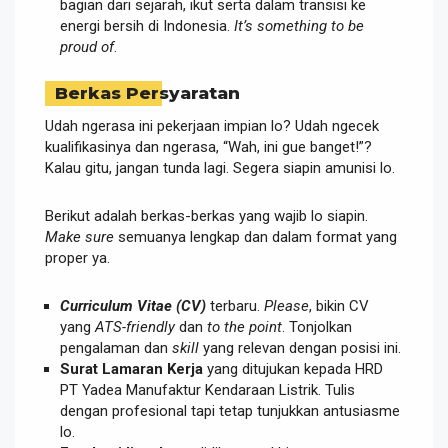
bagian dari sejarah, ikut serta dalam transisi ke
energi bersih di Indonesia.
It’s something to be
proud of
.
Berkas Persyaratan
Udah ngerasa ini pekerjaan impian lo? Udah ngecek
kualifikasinya dan ngerasa, “Wah, ini gue banget!”?
Kalau gitu, jangan tunda lagi. Segera siapin amunisi lo.
Berikut adalah berkas-berkas yang wajib lo siapin.
Make sure
semuanya lengkap dan dalam format yang
proper ya.
Curriculum Vitae (CV)
terbaru.
Please
, bikin CV
yang
ATS-friendly
dan
to the point
. Tonjolkan
pengalaman dan
skill
yang relevan dengan posisi ini.
Surat Lamaran Kerja
yang ditujukan kepada HRD
PT Yadea Manufaktur Kendaraan Listrik. Tulis
dengan profesional tapi tetap tunjukkan antusiasme
lo.