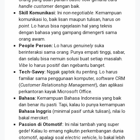
handle customer
dengan baik.
Skill Komunikasi:
Ini
non-negotiable
. Kemampuan
komunikasi lo, baik lisan maupun tulisan, harus
on
point
. Lo harus bisa ngejelasin hal yang teknis
dengan bahasa yang gampang dimengerti sama
orang awam.
People Person:
Lo harus
genuinely
suka
berinteraksi sama orang. Punya empati tinggi, sabar,
dan selalu bisa nemuin solusi buat setiap masalah.
Vibe
lo harus positif dan ngebantu banget.
Tech-Savvy:
Nggak gaptek itu penting. Lo harus
familiar sama penggunaan komputer,
software
CRM
(
Customer Relationship Management
), dan aplikasi
perkantoran kayak Microsoft Office.
Bahasa:
Kemampuan Bahasa Indonesia yang baik
dan benar itu pasti. Tapi, kalau lo punya kemampuan
Bahasa Inggris
(minimal pasif untuk tulisan), nilai lo
bakal meroket.
Passion di Otomotif:
Ini nilai tambah yang super
gede! Kalau lo emang ngikutin perkembangan dunia
otomotif, apalagi soal
electric vehicle
, lo bakal lebih