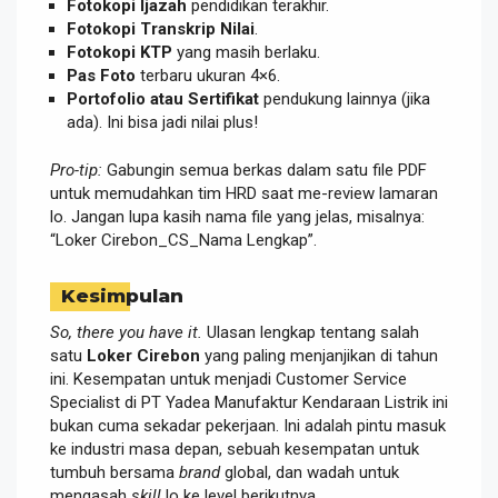
Fotokopi Ijazah
pendidikan terakhir.
Fotokopi Transkrip Nilai
.
Fotokopi KTP
yang masih berlaku.
Pas Foto
terbaru ukuran 4×6.
Portofolio atau Sertifikat
pendukung lainnya (jika
ada). Ini bisa jadi nilai plus!
Pro-tip:
Gabungin semua berkas dalam satu file PDF
untuk memudahkan tim HRD saat me-review lamaran
lo. Jangan lupa kasih nama file yang jelas, misalnya:
“Loker Cirebon_CS_Nama Lengkap”.
Kesimpulan
So, there you have it.
Ulasan lengkap tentang salah
satu
Loker Cirebon
yang paling menjanjikan di tahun
ini. Kesempatan untuk menjadi Customer Service
Specialist di PT Yadea Manufaktur Kendaraan Listrik ini
bukan cuma sekadar pekerjaan. Ini adalah pintu masuk
ke industri masa depan, sebuah kesempatan untuk
tumbuh bersama
brand
global, dan wadah untuk
mengasah
skill
lo ke level berikutnya.