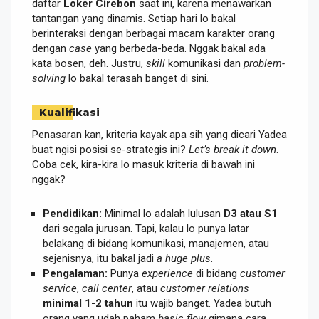
daftar
Loker Cirebon
saat ini, karena menawarkan
tantangan yang dinamis. Setiap hari lo bakal
berinteraksi dengan berbagai macam karakter orang
dengan
case
yang berbeda-beda. Nggak bakal ada
kata bosen, deh. Justru,
skill
komunikasi dan
problem-
solving
lo bakal terasah banget di sini.
Kualifikasi
Penasaran kan, kriteria kayak apa sih yang dicari Yadea
buat ngisi posisi se-strategis ini?
Let’s break it down
.
Coba cek, kira-kira lo masuk kriteria di bawah ini
nggak?
Pendidikan:
Minimal lo adalah lulusan
D3 atau S1
dari segala jurusan. Tapi, kalau lo punya latar
belakang di bidang komunikasi, manajemen, atau
sejenisnya, itu bakal jadi
a huge plus
.
Pengalaman:
Punya
experience
di bidang
customer
service
,
call center
, atau
customer relations
minimal 1-2 tahun
itu wajib banget. Yadea butuh
orang yang udah paham
basic flow
gimana cara