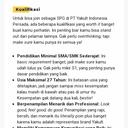
Kualifikasi
Untuk bisa join sebagai SPG di PT Yakult Indonesia
Persada, ada beberapa kualifikasi yang
worth it
banget
buat kamu perhatiin. Ini penting biar kamu bisa
stand
out
dari pelamar lainnya. Gak perlu
overthinking
, tapi
make sure
kamu punya ini semua ya!
Pendidikan Minimal SMA/SMK Sederajat:
Ini
basic requirement
banget, jadi
make sure
kamu
udah lulus ya. Gak perlu mikir S1, yang penting punya
dasar pendidikan yang baik.
Usia Maksimal 27 Tahun:
Ini batasan usia yang
ditetapkan, jadi jangan sampai
miss
kesempatan
kalau masih di bawah atau pas di umur itu.
Kesempatan gak datang dua kali,
bestie
!
Berpenampilan Menarik dan Profesional:
Look
good, feel good, do good
. Penampilan yang rapi,
bersih, dan menarik itu
literally
poin plus banget
karena kamu adalah representasi brand Yakult.
Memiliki Kemampuan Komunikasi yang Baik:
Ini