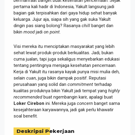
bermanfaat banget buat kesehatan pencernaan. Sejak
pertama kali hadir di Indonesia, Yakult langsung jadi
bagian gak terpisahkan dari gaya hidup sehat banyak
keluarga. Jujur aja, siapa sih yang gak suka Yakult
dingin pas siang bolong? Rasanya
chill
banget dan
bikin
mood
jadi
on point
.
Visi mereka itu menciptakan masyarakat yang lebih
sehat lewat produk-produk berkualitas. Jadi, bukan
cuma jualan, tapi juga sekaligus menyebarkan edukasi
tentang pentingnya menjaga kesehatan pencernaan.
Kerja di Yakult itu rasanya kayak punya misi mulia deh,
selain
cuan
, juga bikin dampak positif. Reputasi
perusahaan yang solid dan
commitment
terhadap
kualitas produknya bikin Yakult jadi tempat yang
highly
recommended
buat ngembangin karir, apalagi buat
Loker Cirebon
ini. Mereka juga
concern
banget sama
kesejahteraan karyawannya, jadi gak perlu khawatir
soal benefit.
Deskripsi Pekerjaan