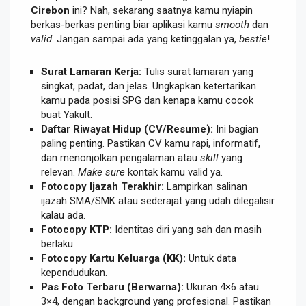
Cirebon
ini? Nah, sekarang saatnya kamu nyiapin
berkas-berkas penting biar aplikasi kamu
smooth
dan
valid
. Jangan sampai ada yang ketinggalan ya,
bestie
!
Surat Lamaran Kerja:
Tulis surat lamaran yang
singkat, padat, dan jelas. Ungkapkan ketertarikan
kamu pada posisi SPG dan kenapa kamu cocok
buat Yakult.
Daftar Riwayat Hidup (CV/Resume):
Ini bagian
paling penting. Pastikan CV kamu rapi, informatif,
dan menonjolkan pengalaman atau
skill
yang
relevan.
Make sure
kontak kamu valid ya.
Fotocopy Ijazah Terakhir:
Lampirkan salinan
ijazah SMA/SMK atau sederajat yang udah dilegalisir
kalau ada.
Fotocopy KTP:
Identitas diri yang sah dan masih
berlaku.
Fotocopy Kartu Keluarga (KK):
Untuk data
kependudukan.
Pas Foto Terbaru (Berwarna):
Ukuran 4×6 atau
3×4, dengan background yang profesional. Pastikan