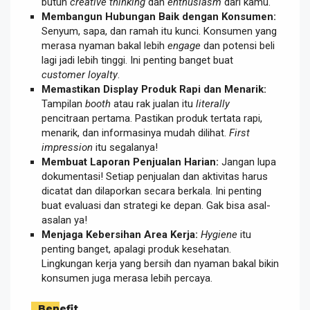
butuh
creative thinking
dan
enthusiasm
dari kamu.
Membangun Hubungan Baik dengan Konsumen:
Senyum, sapa, dan ramah itu kunci. Konsumen yang
merasa nyaman bakal lebih
engage
dan potensi beli
lagi jadi lebih tinggi. Ini penting banget buat
customer loyalty
.
Memastikan Display Produk Rapi dan Menarik:
Tampilan
booth
atau rak jualan itu
literally
pencitraan pertama. Pastikan produk tertata rapi,
menarik, dan informasinya mudah dilihat.
First
impression
itu segalanya!
Membuat Laporan Penjualan Harian:
Jangan lupa
dokumentasi! Setiap penjualan dan aktivitas harus
dicatat dan dilaporkan secara berkala. Ini penting
buat evaluasi dan strategi ke depan. Gak bisa asal-
asalan ya!
Menjaga Kebersihan Area Kerja:
Hygiene
itu
penting banget, apalagi produk kesehatan.
Lingkungan kerja yang bersih dan nyaman bakal bikin
konsumen juga merasa lebih percaya.
Benefit