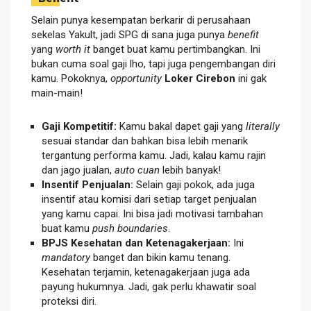
Selain punya kesempatan berkarir di perusahaan
sekelas Yakult, jadi SPG di sana juga punya
benefit
yang
worth it
banget buat kamu pertimbangkan. Ini
bukan cuma soal gaji lho, tapi juga pengembangan diri
kamu. Pokoknya,
opportunity
Loker Cirebon
ini gak
main-main!
Gaji Kompetitif:
Kamu bakal dapet gaji yang
literally
sesuai standar dan bahkan bisa lebih menarik
tergantung performa kamu. Jadi, kalau kamu rajin
dan jago jualan,
auto cuan
lebih banyak!
Insentif Penjualan:
Selain gaji pokok, ada juga
insentif atau komisi dari setiap target penjualan
yang kamu capai. Ini bisa jadi motivasi tambahan
buat kamu
push boundaries
.
BPJS Kesehatan dan Ketenagakerjaan:
Ini
mandatory
banget dan bikin kamu tenang.
Kesehatan terjamin, ketenagakerjaan juga ada
payung hukumnya. Jadi, gak perlu khawatir soal
proteksi diri.