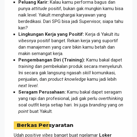
Peluang Karir:
Kalau kamu performa bagus dan
punya
attitude
positif, bukan gak mungkin kamu bisa
naik level. Yakult menghargai karyawan yang
berdedikasi. Dari SPG bisa jadi Supervisor, siapa tahu
kan?
Lingkungan Kerja yang Positif:
Kerja di Yakult itu
vibesnya
positif banget. Rekan kerja yang suportif
dan manajemen yang
care
bikin kamu betah dan
makin semangat kerja.
Pengembangan Diri (Training):
Kamu bakal dapet
training
dan pembekalan produk secara menyeluruh.
Ini secara gak langsung ngasah
skill
komunikasi,
penjualan, dan
product knowledge
kamu jadi lebih
next level
.
Seragam Perusahaan:
Kamu bakal dapet seragam
yang rapi dan profesional, jadi gak perlu
overthinking
soal outfit kerja setiap hari. Ini juga
branding
yang
on
point
buat Yakult.
Berkas Persyaratan
Udah
positive vibes
banget buat ngelamar
Loker