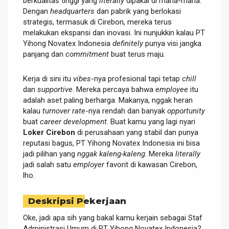
berkualitas tinggi yang
literally
dipakai di mana-mana.
Dengan
headquarters
dan pabrik yang berlokasi
strategis, termasuk di Cirebon, mereka terus
melakukan ekspansi dan inovasi. Ini nunjukkin kalau PT
Yihong Novatex Indonesia
definitely
punya visi jangka
panjang dan
commitment
buat terus maju.
Kerja di sini itu
vibes
-nya profesional tapi tetap
chill
dan
supportive
. Mereka percaya bahwa
employee
itu
adalah aset paling berharga. Makanya, nggak heran
kalau
turnover rate
-nya rendah dan banyak
opportunity
buat
career development
. Buat kamu yang lagi nyari
Loker Cirebon
di perusahaan yang stabil dan punya
reputasi bagus, PT Yihong Novatex Indonesia ini bisa
jadi pilihan yang
nggak kaleng-kaleng
. Mereka
literally
jadi salah satu
employer
favorit di kawasan Cirebon,
lho.
Deskripsi Pekerjaan
Oke, jadi apa sih yang bakal kamu kerjain sebagai Staf
Administrasi Umum di PT Yihong Novatex Indonesia?