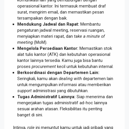
komunikasi lain yang berhubungan dengan
operasional kantor. Ini termasuk membuat draf
surat, mengirim email, dan memastikan pesan
tersampaikan dengan baik.
Mendukung Jadwal dan Rapat:
Membantu
pengaturan jadwal meeting, reservasi ruangan,
menyiapkan materi rapat, dan
take a minute of
meeting
(MoM).
Mengelola Persediaan Kantor:
Memastikan stok
alat tulis kantor (ATK) dan kebutuhan operasional
kantor lainnya tersedia. Kamu juga bisa bantu
proses
procurement
kecil untuk kebutuhan internal.
Berkoordinasi dengan Departemen Lain:
Seringkali, kamu akan
dealing with
departemen lain
untuk mengumpulkan informasi atau memberikan
support
administrasi yang dibutuhkan.
Tugas Administratif Lainnya:
Siap menerima dan
mengerjakan tugas administratif ad-hoc lainnya
sesuai arahan atasan. Fleksibilitas itu penting
banget di sini.
Intinya,
role
ini menuntut kamu untuk jadi pribadi yang