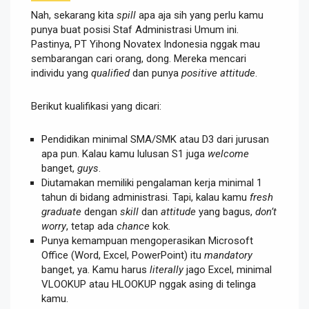
Nah, sekarang kita
spill
apa aja sih yang perlu kamu
punya buat posisi Staf Administrasi Umum ini.
Pastinya, PT Yihong Novatex Indonesia nggak mau
sembarangan cari orang, dong. Mereka mencari
individu yang
qualified
dan punya
positive attitude
.
Berikut kualifikasi yang dicari:
Pendidikan minimal SMA/SMK atau D3 dari jurusan
apa pun. Kalau kamu lulusan S1 juga
welcome
banget,
guys
.
Diutamakan memiliki pengalaman kerja minimal 1
tahun di bidang administrasi. Tapi, kalau kamu
fresh
graduate
dengan
skill
dan
attitude
yang bagus,
don’t
worry
, tetap ada
chance
kok.
Punya kemampuan mengoperasikan Microsoft
Office (Word, Excel, PowerPoint) itu
mandatory
banget, ya. Kamu harus
literally
jago Excel, minimal
VLOOKUP atau HLOOKUP nggak asing di telinga
kamu.