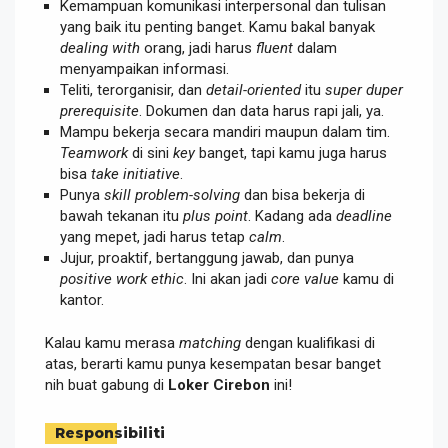
Kemampuan komunikasi interpersonal dan tulisan
yang baik itu penting banget. Kamu bakal banyak
dealing with
orang, jadi harus
fluent
dalam
menyampaikan informasi.
Teliti, terorganisir, dan
detail-oriented
itu
super duper
prerequisite
. Dokumen dan data harus rapi jali, ya.
Mampu bekerja secara mandiri maupun dalam tim.
Teamwork
di sini
key
banget, tapi kamu juga harus
bisa
take initiative
.
Punya
skill problem-solving
dan bisa bekerja di
bawah tekanan itu
plus point
. Kadang ada
deadline
yang mepet, jadi harus tetap
calm
.
Jujur, proaktif, bertanggung jawab, dan punya
positive work ethic
. Ini akan jadi
core value
kamu di
kantor.
Kalau kamu merasa
matching
dengan kualifikasi di
atas, berarti kamu punya kesempatan besar banget
nih buat gabung di
Loker Cirebon
ini!
Responsibiliti