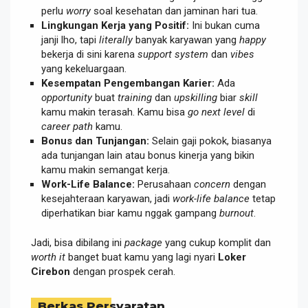
perlu
worry
soal kesehatan dan jaminan hari tua.
Lingkungan Kerja yang Positif:
Ini bukan cuma
janji lho, tapi
literally
banyak karyawan yang
happy
bekerja di sini karena
support system
dan
vibes
yang kekeluargaan.
Kesempatan Pengembangan Karier:
Ada
opportunity
buat
training
dan
upskilling
biar
skill
kamu makin terasah. Kamu bisa
go next level
di
career path
kamu.
Bonus dan Tunjangan:
Selain gaji pokok, biasanya
ada tunjangan lain atau bonus kinerja yang bikin
kamu makin semangat kerja.
Work-Life Balance:
Perusahaan
concern
dengan
kesejahteraan karyawan, jadi
work-life balance
tetap
diperhatikan biar kamu nggak gampang
burnout
.
Jadi, bisa dibilang ini
package
yang cukup komplit dan
worth it
banget buat kamu yang lagi nyari
Loker
Cirebon
dengan prospek cerah.
Berkas Persyaratan