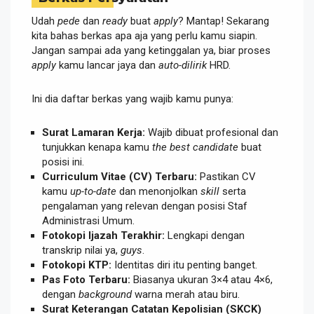
Udah
pede
dan
ready
buat
apply
? Mantap! Sekarang
kita bahas berkas apa aja yang perlu kamu siapin.
Jangan sampai ada yang ketinggalan ya, biar proses
apply
kamu lancar jaya dan
auto-dilirik
HRD.
Ini dia daftar berkas yang wajib kamu punya:
Surat Lamaran Kerja:
Wajib dibuat profesional dan
tunjukkan kenapa kamu
the best candidate
buat
posisi ini.
Curriculum Vitae (CV) Terbaru:
Pastikan CV
kamu
up-to-date
dan menonjolkan
skill
serta
pengalaman yang relevan dengan posisi Staf
Administrasi Umum.
Fotokopi Ijazah Terakhir:
Lengkapi dengan
transkrip nilai ya,
guys
.
Fotokopi KTP:
Identitas diri itu penting banget.
Pas Foto Terbaru:
Biasanya ukuran 3×4 atau 4×6,
dengan
background
warna merah atau biru.
Surat Keterangan Catatan Kepolisian (SKCK)