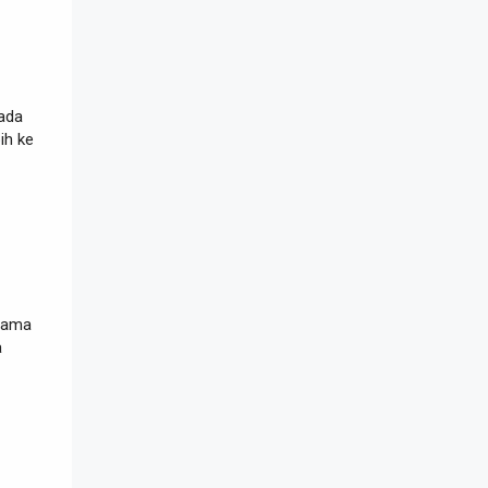
 ada
ih ke
utama
a