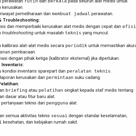
n perawatan
rutin
dan
berkala
pada seluruh alat medis untuk
 kerusakan.
riwayat pemeliharaan dan
membuat jadwal
perawatan.
& Troubleshooting:
sis dan memperbaiki kerusakan alat medis dengan cepat dan
efisi
n
troubleshooting
untuk masalah
teknis
yang muncul.
 kalibrasi alat-alat medis secara
periodik
untuk memastikan akur
anan
pembacaan.
asi dengan pihak ketiga (kalibrator eksternal) jika diperlukan.
Inventaris:
kondisi inventaris sparepart dan
peralatan teknis
.
laporan kerusakan dan
permintaan
suku cadang.
elatihan:
kan
briefing
atau
pelatihan
singkat kepada staf medis tentang
 dasar atau fitur baru alat.
pertanyaan teknis dari
pengguna
alat.
n semua aktivitas teknis
sesuai
dengan standar keselamatan,
i
kesehatan, dan kebijakan rumah sakit.