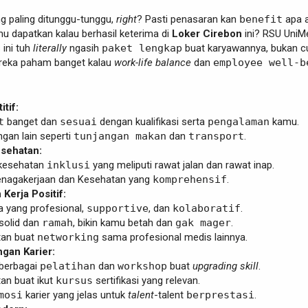
ang paling ditunggu-tunggu,
right
? Pasti penasaran kan
benefit
apa a
u dapatkan kalau berhasil keterima di
Loker Cirebon
ini? RSU UniM
ini tuh
literally
ngasih
paket lengkap
buat karyawannya, bukan 
ereka paham banget kalau
work-life balance
dan
employee well-b
tif:
t
banget dan
sesuai
dengan kualifikasi serta
pengalaman
kamu.
ngan lain seperti
tunjangan makan
dan
transport
.
sehatan:
 kesehatan
inklusi
yang meliputi rawat jalan dan rawat inap.
enagakerjaan dan Kesehatan yang
komprehensif
.
Kerja Positif:
a yang profesional,
supportive
, dan
kolaboratif
.
solid dan
ramah
, bikin kamu betah dan
gak mager
.
an buat
networking
sama profesional medis lainnya.
an Karier:
berbagai
pelatihan
dan
workshop
buat
upgrading skill
.
an buat ikut
kursus
sertifikasi yang relevan.
mosi
karier yang jelas untuk
talent
-talent
berprestasi
.