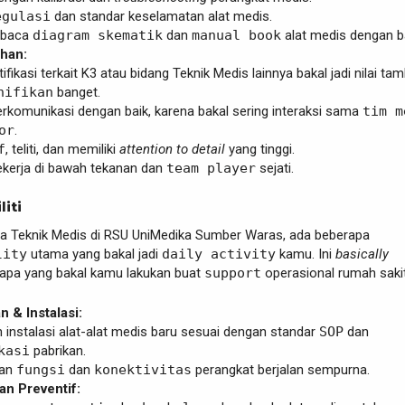
egulasi
dan standar keselamatan alat medis.
mbaca
diagram skematik
dan
manual book
alat medis dengan ba
ahan:
ifikasi terkait K3 atau bidang Teknik Medis lainnya bakal jadi nilai ta
nifikan
banget.
komunikasi dengan baik, karena bakal sering interaksi sama
tim m
or
.
f
, teliti, dan memiliki
attention to detail
yang tinggi.
kerja di bawah tekanan dan
team player
sejati.
liti
a Teknik Medis di RSU UniMedika Sumber Waras, ada beberapa
lity
utama yang bakal jadi
daily activity
kamu. Ini
basically
 apa yang bakal kamu lakukan buat
support
operasional rumah sakit
 & Instalasi:
 instalasi alat-alat medis baru sesuai dengan standar
SOP
dan
kasi
pabrikan.
kan
fungsi
dan
konektivitas
perangkat berjalan sempurna.
an Preventif: