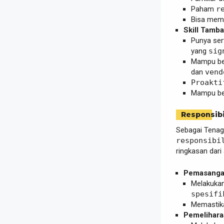
Paham
r
Bisa me
Skill Tamb
Punya sert
yang
sig
Mampu ber
dan
vend
Proakti
Mampu be
Responsibi
Sebagai Tenag
responsibi
ringkasan dari
Pemasangan
Melakukan
spesifi
Memasti
Pemelihara