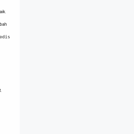
ik.
mbah
edis
.