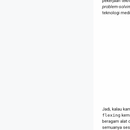
pekerjaan tekn
problem-solvin
teknologi medi
Jadi, kalau ka
flexing
kema
beragam alat c
semuanya sesu