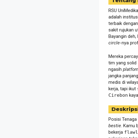
Tentang
RSU UniMedika
adalah instit
terbaik dengan
sakit rujukan 
Bayangin deh, 
circle
-nya pro
Mereka percay
tim yang solid
ngasih
platfor
jangka panjan
medis di wilay
kerja, tapi ikut
Cirebon
kayak
Deskrips
Posisi Tenaga 
bestie
. Kamu 
bekerja
flawl