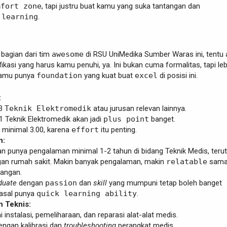
mfort zone
, tapi justru buat kamu yang suka tantangan dan
 learning
.
 bagian dari tim
awesome
di RSU UniMedika Sumber Waras ini, tentu
fikasi yang harus kamu penuhi, ya. Ini bukan cuma formalitas, tapi leb
amu punya
foundation
yang kuat buat
excel
di posisi ini.
:
D3
Teknik Elektromedik
atau jurusan relevan lainnya.
1 Teknik Elektromedik akan jadi
plus point
banget.
 minimal 3.00, karena
effort
itu penting.
n:
n punya pengalaman minimal 1-2 tahun di bidang Teknik Medis, ter
ngan rumah sakit. Makin banyak pengalaman, makin
relatable
sam
pangan.
duate
dengan
passion
dan
skill
yang mumpuni tetap boleh banget
asal punya
quick learning ability
.
 Teknis:
instalasi, pemeliharaan, dan reparasi alat-alat medis.
dengan kalibrasi dan
troubleshooting
perangkat medis.