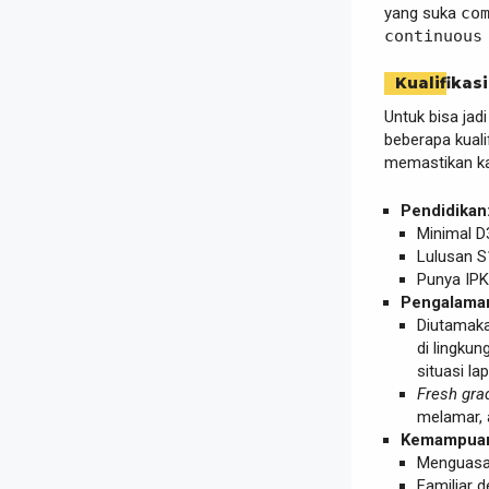
yang suka
co
continuous
Kualifikasi
Untuk bisa jadi
beberapa kuali
memastikan k
Pendidikan
Minimal 
Lulusan S
Punya IPK
Pengalama
Diutamaka
di lingku
situasi la
Fresh gra
melamar, 
Kemampuan
Menguasai 
Familiar 