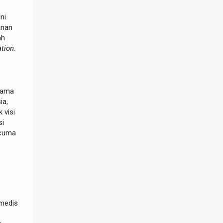
Ini
anan
ah
tion
.
 sama
ia,
 visi
si
 cuma
 medis