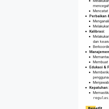
Melakuka
mencegah
Mencatat 
Perbaikan 
Menganali
Melakuka
Kalibrasi:
Melakukan
dan
keam
Berkoordin
Manajemen 
Memantau 
Membuat 
Edukasi & P
Memberi
penggunaan
Menjawab 
Kepatuhan:
Memastika
regulas
Benefit