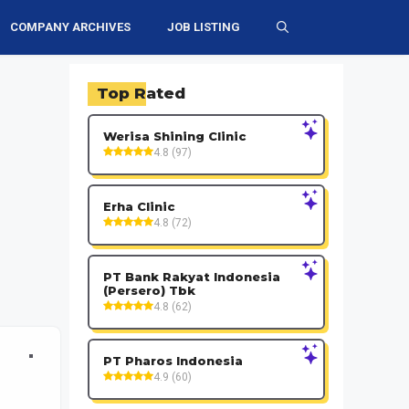
COMPANY ARCHIVES
JOB LISTING
Top Rated
Werisa Shining Clinic
4.8 (97)
Erha Clinic
4.8 (72)
PT Bank Rakyat Indonesia
(Persero) Tbk
4.8 (62)
PT Pharos Indonesia
4.9 (60)