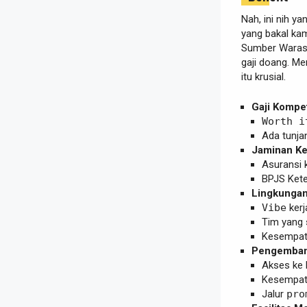
Nah, ini nih y
yang bakal kam
Sumber Waras 
gaji doang. M
itu krusial.
Gaji Kompeti
Worth i
Ada tunja
Jaminan Ke
Asuransi
BPJS Ket
Lingkungan 
Vibe
kerj
Tim yang 
Kesempat
Pengembang
Akses ke 
Kesempat
Jalur
pro