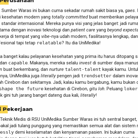
 Perusahaan
 Sumber Waras ini bukan cuma sekadar rumah sakit biasa ya,
gaes
. 
usi kesehatan modern yang
totally committed
buat memberikan pelay
 standar internasional. Mereka punya visi yang jelas banget: jadi rum
utama dengan inovasi teknologi dan
patient care
yang
beyond expecta
kerja di tempat yang
vibe
-nya udah modern, fasilitasnya lengkap, dan
fesional tapi tetap
relatable
? Itu dia UniMedika!
a banget kalau pelayanan kesehatan yang prima itu harus ditopang
 dan
capable
. Makanya, mereka selalu
invest
di sumber daya manus
m
buat berkembang, dan
nurture
talent-talent
kayak kamu. Untuk
gnya, UniMedika juga
literally
pengen jadi
trendsetter
dalam inova
ah Cirebon dan sekitarnya. Jadi, kalau kamu bergabung, kamu bukan
shape the future
kesehatan di Cirebon,
gitu loh
. Peluang
loker
 gini tuh jarang banget dateng dua kali,
literally
!
i Pekerjaan
Teknik Medis di RSU UniMedika Sumber Waras ini tuh sentral banget,
bakal jadi tulang punggung yang memastikan semua alat dan sistem
essly
demi keselamatan dan kenyamanan pasien. Ini bukan cuma