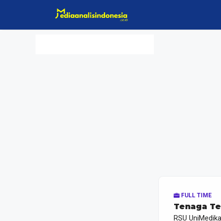
Langsung
ke
isi
FULL TIME
Tenaga Te
RSU UniMedik