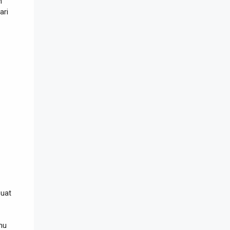
n
ari
buat
mu