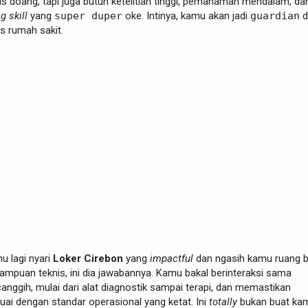
is doang, tapi juga butuh ketelitian tinggi, pemahaman mendalam, da
g skill
yang
super duper
oke. Intinya, kamu akan jadi
guardian
d
s rumah sakit.
mu lagi nyari
Loker Cirebon
yang
impactful
dan ngasih kamu ruang 
mpuan teknis, ini dia jawabannya. Kamu bakal berinteraksi sama
anggih, mulai dari alat diagnostik sampai terapi, dan memastikan
ai dengan standar operasional yang ketat. Ini
totally
bukan buat ka