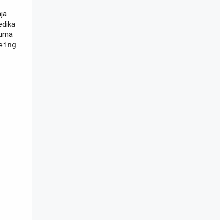
ja
edika
cuma
eing