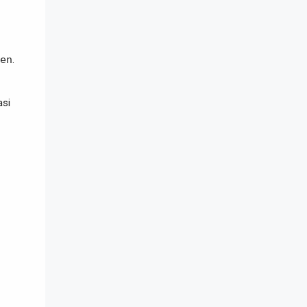
en
.
asi