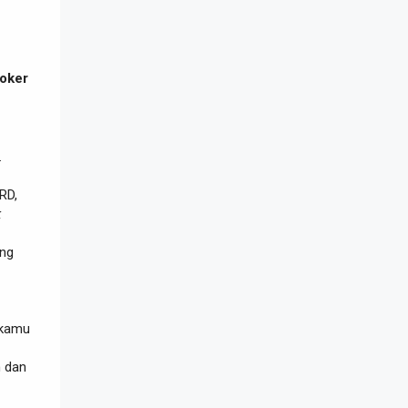
loker
.
RD,
k
ing
 kamu
 dan