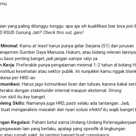
amu.
gian yang paling ditunggu-tunggu: apa aja sih kualifikasi biar bisa
join
D RSUD Gunung Jati?
Check this out, gais!
 Minimal:
Kamu
at least
harus punya gelar Sarjana (S1) dari jurusan
Manajemen Sumber Daya Manusia, Hukum, atau bidang relevan lainnya
tu
base
penting banget, jadi jangan sampe
skip
ya.
 Kerja:
Preferable punya pengalaman minimal 1-2 tahun di bidang H
institusi kesehatan atau sektor publik. Ini nunjukkin kamu nggak
blan
 dunia per-HRD-an.
omunikasi:
Harus jago komunikasi lisan dan tulisan, karena bakal ser
nteraksi dengan
stakeholder
internal maupun eksternal.
Strong
on skill
itu
key
banget.
ving Skills:
Namanya juga HRD, pasti selalu ada tantangan. Jadi,
uat menganalisis masalah dan nyari solusi
efektif
itu wajib banget
ngan Regulasi:
Paham betul sama Undang-Undang Ketenagakerjaan
pegawaian lain yang berlaku, apalagi yang spesifik di lingkungan
 atau rumah sakit. Ini penting banget buat
compliance
.