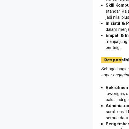
Skill Kompu
standar. Ka
jadi nilai plu
Inisiatif & 
dalam menja
Empati & In
menjunjung t
penting.
Responsibi
Sebagai bagia
super engagin
Rekrutmen 
lowongan,
s
bakal jadi 
Administra
surat-surat 
semua data t
Pengemban