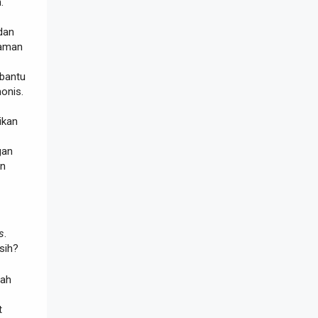
.
dan
haman
bantu
onis.
ikan
gan
an
s
.
sih?
tah
t