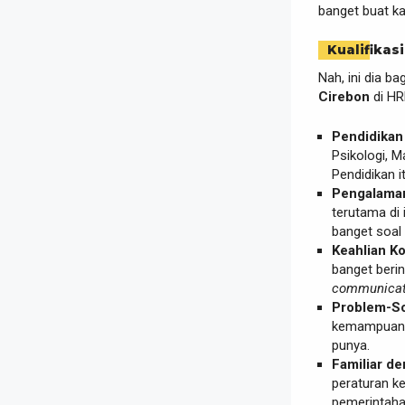
banget buat k
Kualifikasi
Nah, ini dia ba
Cirebon
di HR
Pendidikan
Psikologi, 
Pendidikan i
Pengalaman
terutama di 
banget soal
Keahlian K
banget beri
communicati
Problem-Sol
kemampuan b
punya.
Familiar de
peraturan ke
pemerintahan