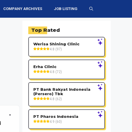
COMPANY ARCHIVES
JOB LISTING
Top Rated
Werisa Shining Clinic
4.8 (97)
Erha Clinic
4.8 (72)
PT Bank Rakyat Indonesia
(Persero) Tbk
4.8 (62)
PT Pharos Indonesia
4.9 (60)
i