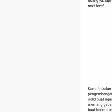
doang ya, tapi
next level
.
Kamu bakalan t
pengembangan 
solid buat nga
memang gede,
buat berintera