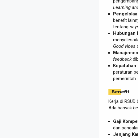
pengembanga
Learning an
Pengelolaa
benefit lain
tentang
payr
Hubungan In
menyelesaik
Good vibes
d
Manajemen 
feedback
dib
Kepatuhan 
peraturan p
pemerintah
Benefit
Kerja di RSUD
Ada banyak
be
Gaji Kompeti
dan pengala
Jenjang Kar