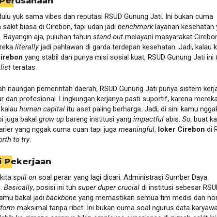
 Perusahaan
 dulu yuk sama vibes dan reputasi RSUD Gunung Jati. Ini bukan cuma
sakit biasa di Cirebon, tapi udah jadi
benchmark
layanan kesehatan 
 Bayangin aja, puluhan tahun
stand out
melayani masyarakat Cirebo
ereka
literally
jadi pahlawan di garda terdepan kesehatan. Jadi, kalau
Cirebon
yang stabil dan punya misi sosial kuat, RSUD Gunung Jati ini
k
list
teratas.
ah naungan pemerintah daerah, RSUD Gunung Jati punya sistem kerj
ur dan profesional. Lingkungan kerjanya pasti suportif, karena merek
 kalau
human capital
itu aset paling berharga. Jadi, di sini kamu ngga
pi juga bakal
grow up
bareng institusi yang
impactful
abis.
So
, buat 
arier yang nggak cuma cuan tapi juga
meaningful
,
loker Cirebon
di 
orth to try
.
i Pekerjaan
kita
spill on
soal peran yang lagi dicari: Administrasi Sumber Daya
).
Basically
, posisi ini tuh
super duper crucial
di institusi sebesar RS
amu bakal jadi
backbone
yang memastikan semua tim medis dan no
rform
maksimal tanpa ribet. Ini bukan cuma soal ngurus data karyaw