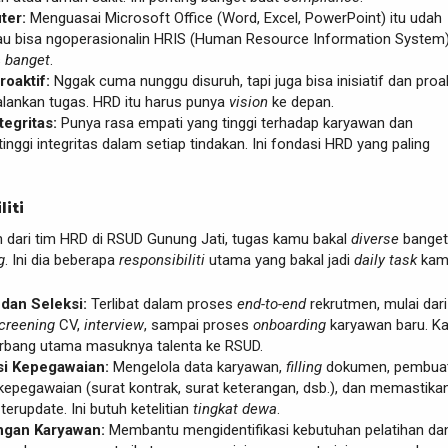
ter:
Menguasai Microsoft Office (Word, Excel, PowerPoint) itu udah
lau bisa ngoperasionalin HRIS (Human Resource Information System)
s
banget
.
Proaktif:
Nggak cuma nunggu disuruh, tapi juga bisa inisiatif dan proak
lankan tugas. HRD itu harus punya
vision
ke depan.
tegritas:
Punya rasa empati yang tinggi terhadap karyawan dan
inggi integritas dalam setiap tindakan. Ini fondasi HRD yang paling
liti
n dari tim HRD di RSUD Gunung Jati, tugas kamu bakal
diverse
banget
g
. Ini dia beberapa
responsibiliti
utama yang bakal jadi
daily task
kam
dan Seleksi:
Terlibat dalam proses
end-to-end
rekrutmen, mulai dari 
creening
CV,
interview
, sampai proses
onboarding
karyawan baru. K
gerbang utama masuknya talenta ke RSUD.
si Kepegawaian:
Mengelola data karyawan,
filling
dokumen, pembua
kepegawaian (surat kontrak, surat keterangan, dsb.), dan memastika
erupdate. Ini butuh ketelitian
tingkat dewa
.
gan Karyawan:
Membantu mengidentifikasi kebutuhan pelatihan da