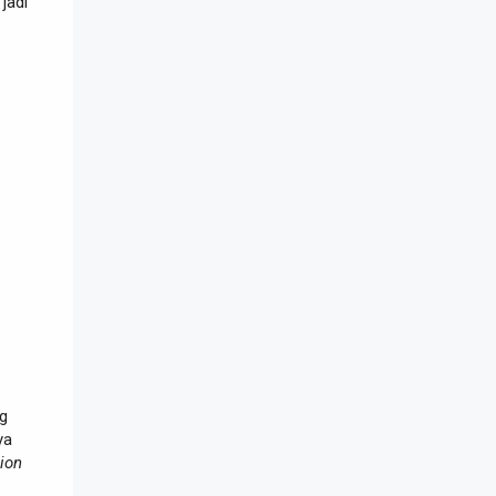
 jadi
g
ya
ion