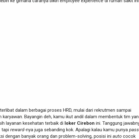
 lebih ke gimana caranya bikin
employee experience
di rumah sakit ini
erlibat dalam berbagai proses HRD, mulai dari rekrutmen sampai
karyawan. Bayangin deh, kamu ikut andil dalam membentuk tim yan
sih layanan kesehatan terbaik di
loker Cirebon
ini. Tanggung jawabn
 tapi
reward
-nya juga sebanding kok. Apalagi kalau kamu punya
pass
ksi dengan banyak orang dan problem-solving, posisi ini
auto
cocok