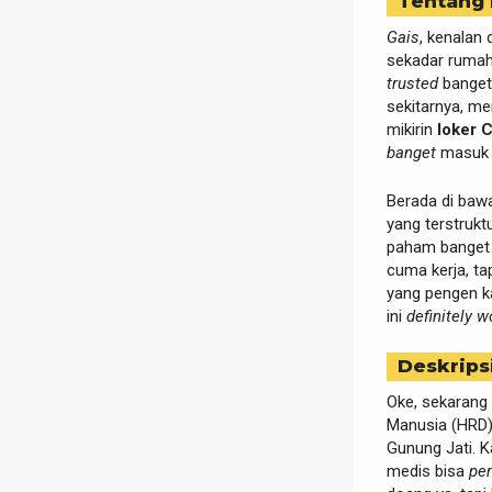
Tentang
Gais
, kenalan
sekadar rumah 
trusted
banget.
sekitarnya, m
mikirin
loker 
banget
masu
Berada di baw
yang terstrukt
paham banget
cuma kerja, ta
yang pengen k
ini
definitely w
Deskrips
Oke, sekarang 
Manusia (HRD
Gunung Jati. K
medis bisa
pe