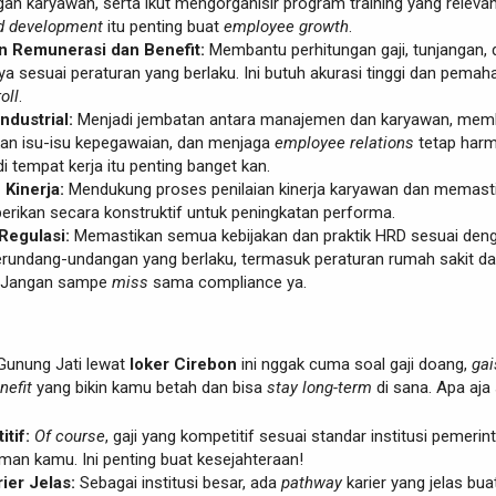
n karyawan, serta ikut mengorganisir program training yang relevan
d development
itu penting buat
employee growth
.
n Remunerasi dan Benefit:
Membantu perhitungan gaji, tunjangan, 
nya sesuai peraturan yang berlaku. Ini butuh akurasi tinggi dan pema
oll
.
dustrial:
Menjadi jembatan antara manajemen dan karyawan, mem
an isu-isu kepegawaian, dan menjaga
employee relations
tetap harm
i tempat kerja itu penting banget kan.
Kinerja:
Mendukung proses penilaian kinerja karyawan dan memast
erikan secara konstruktif untuk peningkatan performa.
Regulasi:
Memastikan semua kebijakan dan praktik HRD sesuai den
erundang-undangan yang berlaku, termasuk peraturan rumah sakit d
. Jangan sampe
miss
sama compliance ya.
 Gunung Jati lewat
loker Cirebon
ini nggak cuma soal gaji doang,
gai
nefit
yang bikin kamu betah dan bisa
stay long-term
di sana. Apa aja 
tif:
Of course
, gaji yang kompetitif sesuai standar institusi pemerin
man kamu. Ini penting buat kesejahteraan!
ier Jelas:
Sebagai institusi besar, ada
pathway
karier yang jelas bua