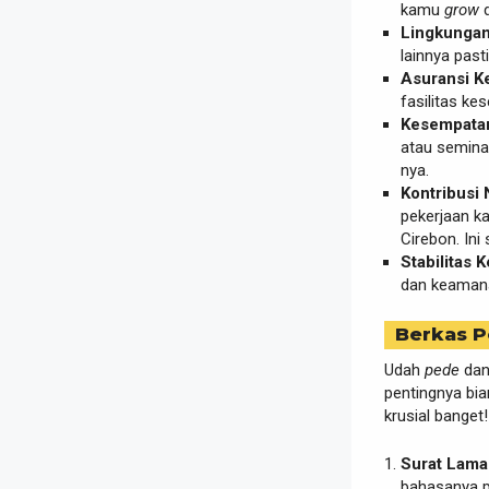
kamu
grow
d
Lingkungan 
lainnya pas
Asuransi K
fasilitas k
Kesempatan
atau semina
nya.
Kontribusi 
pekerjaan k
Cirebon. Ini
Stabilitas K
dan keamana
Berkas P
Udah
pede
dan
pentingnya bi
krusial banget!
Surat Lamar
bahasanya p