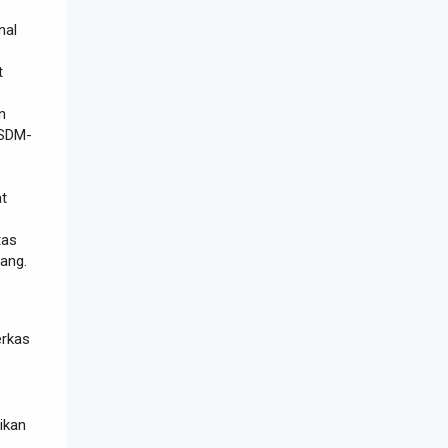
nal
t
n
SDM-
t
tas
ang.
erkas
ikan