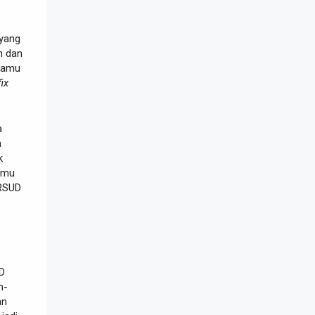
yang
n dan
 kamu
fix
a
a
k
kamu
RSUD
UD
n-
an