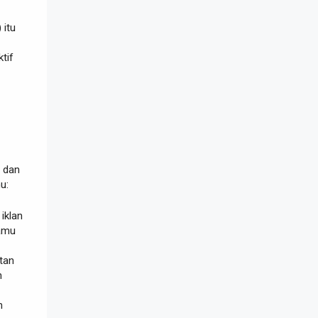
 itu
tif
 dan
u:
iklan
amu
tan
n
n