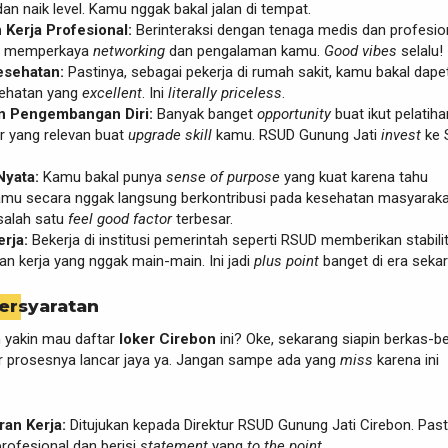
an naik level. Kamu nggak bakal jalan di tempat.
Kerja Profesional:
Berinteraksi dengan tenaga medis dan profesio
ti memperkaya
networking
dan pengalaman kamu.
Good vibes
selalu!
esehatan:
Pastinya, sebagai pekerja di rumah sakit, kamu bakal dape
esehatan yang
excellent
. Ini
literally priceless
.
 Pengembangan Diri:
Banyak banget
opportunity
buat ikut pelatiha
r yang relevan buat
upgrade skill
kamu. RSUD Gunung Jati
invest
ke 
Nyata:
Kamu bakal punya
sense of purpose
yang kuat karena tahu
amu secara nggak langsung berkontribusi pada kesehatan masyaraka
 salah satu
feel good factor
terbesar.
erja:
Bekerja di institusi pemerintah seperti RSUD memberikan stabili
n kerja yang nggak main-main. Ini jadi
plus point
banget di era sekar
ersyaratan
 yakin mau daftar
loker Cirebon
ini? Oke, sekarang siapin berkas-b
ar prosesnya lancar jaya ya. Jangan sampe ada yang
miss
karena ini
an Kerja:
Ditujukan kepada Direktur RSUD Gunung Jati Cirebon. Past
rofesional dan berisi
statement
yang
to the point
.