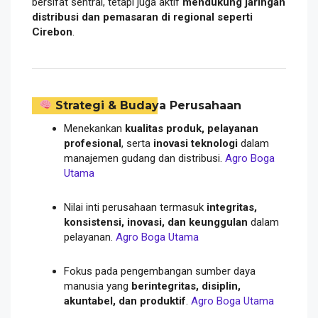
bersifat sentral, tetapi juga aktif
mendukung jaringan
distribusi dan pemasaran di regional seperti
Cirebon
.
Strategi & Budaya Perusahaan
Menekankan
kualitas produk, pelayanan
profesional
, serta
inovasi teknologi
dalam
manajemen gudang dan distribusi.
Agro Boga
Utama
Nilai inti perusahaan termasuk
integritas,
konsistensi, inovasi, dan keunggulan
dalam
pelayanan.
Agro Boga Utama
Fokus pada pengembangan sumber daya
manusia yang
berintegritas, disiplin,
akuntabel, dan produktif
.
Agro Boga Utama