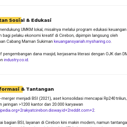
tan Sosial & Edukasi
 mendukung UMKM lokal, misalnya melalui program edukasi keuangan
h bagi pelaku ekonomi kreatif di Cirebon, dipimpin langsung oleh
nan Cabang Maman Sukiman
keuangansyariah.mysharing.co
.
tif pengembangan dana masjid, kerjasama literasi dengan OJK dan D
on
industry.co.id
.
sformasi & Tantangan
merger menjadi BSI (2021), aset konsolidasi mencapai Rp240 triliun,
n jaringan >1200 kantor dan 20.000 karyawan
ipedia.org
+2
rakyatcirebon.disway.id
+2
reddit.com
+2
.
i bagian BSI, layanan di Cirebon kini makin modern, namun tantang