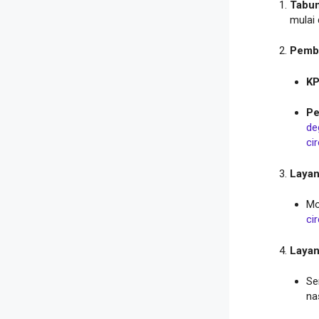
Tabun
mulai
Pembi
KP
Pe
de
ci
Layan
Mo
ci
Layan
Se
na