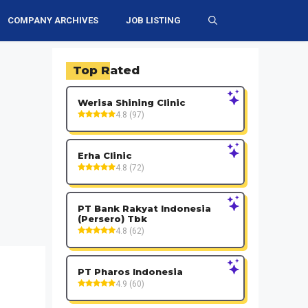
COMPANY ARCHIVES
JOB LISTING
Top Rated
Werisa Shining Clinic
4.8 (97)
Erha Clinic
4.8 (72)
PT Bank Rakyat Indonesia
(Persero) Tbk
4.8 (62)
PT Pharos Indonesia
4.9 (60)