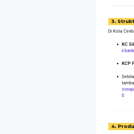
3. Struk
Di Kota Cireb
KC Si
ir.ban
KCP P
Setela
tamba
zonaj
0
.
4. Prod