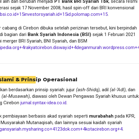
l alih dan berubah menjadi
PT Bank BRI Syariah Tbk
, secara resmi
rasi sejak 17 November 2008, hasil spin‑off dari BRI konvensional
kbsi.co.id
+15
investorsyariah.id
+15
id.polomap.com
+15
.
 cabang di Cirebon dibuka setelah perizinan tersebut, kini berpindah
di bagian dari
Bank Syariah Indonesia (BSI)
sejak 1 Februari 2021
i merger BRI Syariah, BNI Syariah, dan BSM
ipedia.org
+4
rakyatcirebon.disway.id
+4
deganmurah.wordpress.com
+
 Islami & Prinsip Operasional
nkan berdasarkan prinsip syariah: jujur
(ash‑Shidq)
, adil
(al‑‘Adl)
, dan
a
(al‑Musawah)
, diawasi oleh Dewan Pengawas Syariah khusus untuk
g Cirebon
jurnal.syntax-idea.co.id
.
k pembiayaan berbasis akad syariah seperti
murabahah
pada KPR,
, Musyarakah Mutanaqisah, dan lainnya sesuai kaidah syariah
gansyariah.mysharing.co
+4
123dok.com
+4
kotacirebon.org
+4
.