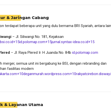
tur & Jaringan Cabang
on terdapat beberapa unit yang dulu bernama BRI Syariah, antara lain
liwangi
– Jl. Siliwangi No. 181, Kejaksan
kbsi.co.id
+15
id.polomap.com
+15
jurnal.syntax-idea.co.id
+15
lered
– Jl. Raya Plered Ir. H Juanda No. 84b
id.polomap.com
h merger, semua unit ini bergabung ke BSI, dengan rebranding dan
han fasilitas modern
akarta.com
+10
deganmurah.wordpress.com
+10
rakyatcirebon.disway.
uk & Layanan Utama