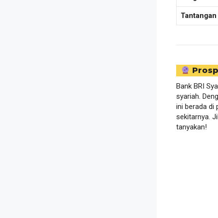
Tantangan
Prosp
Bank BRI Syar
syariah. Den
ini berada di
sekitarnya. J
tanyakan!