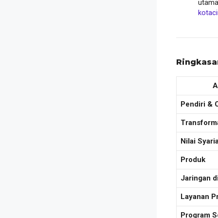
utama 
kotac
Ringkasa
A
Pendiri & 
Transform
Nilai Syari
Produk
Jaringan d
Layanan P
Program S