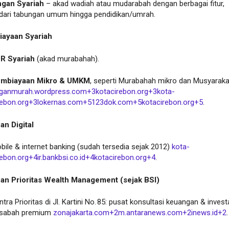
gan Syariah
– akad wadiah atau mudarabah dengan berbagai fitur,
 dari tabungan umum hingga pendidikan/umrah.
ayaan Syariah
R Syariah
(akad murabahah).
mbiayaan Mikro & UMKM
, seperti Murabahah mikro dan Musyarak
ganmurah.wordpress.com
+3
kotacirebon.org
+3
kota-
rebon.org
+3
lokernas.com
+5
123dok.com
+5
kotacirebon.org
+5
.
an Digital
bile & internet banking (sudah tersedia sejak 2012)
kota-
rebon.org
+4
ir.bankbsi.co.id
+4
kotacirebon.org
+4
.
an Prioritas Wealth Management (sejak BSI)
ntra Prioritas di Jl. Kartini No. 85: pusat konsultasi keuangan & invest
sabah premium
zonajakarta.com
+2
m.antaranews.com
+2
inews.id
+2
.