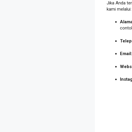
Jika Anda te
kami melalui:
Alama
conto
Tele
Email
Websi
Insta