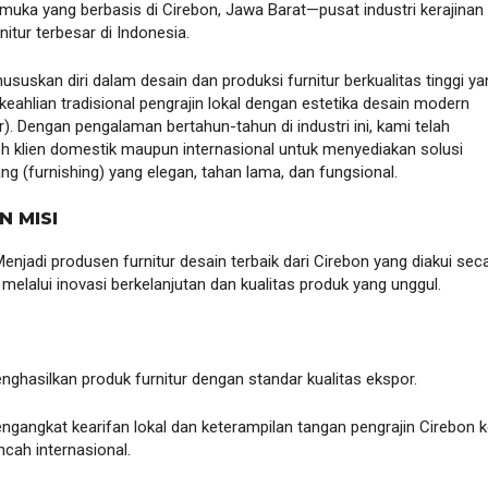
kemuka yang berbasis di Cirebon, Jawa Barat—pusat industri kerajinan
nitur terbesar di Indonesia.
suskan diri dalam desain dan produksi furnitur berkualitas tinggi ya
ahlian tradisional pengrajin lokal dengan estetika desain modern
). Dengan pengalaman bertahun-tahun di industri ini, kami telah
eh klien domestik maupun internasional untuk menyediakan solusi
ng (furnishing) yang elegan, tahan lama, dan fungsional.
AN MISI
enjadi produsen furnitur desain terbaik dari Cirebon yang diakui sec
 melalui inovasi berkelanjutan dan kualitas produk yang unggul.
nghasilkan produk furnitur dengan standar kualitas ekspor.
ngangkat kearifan lokal dan keterampilan tangan pengrajin Cirebon k
ncah internasional.