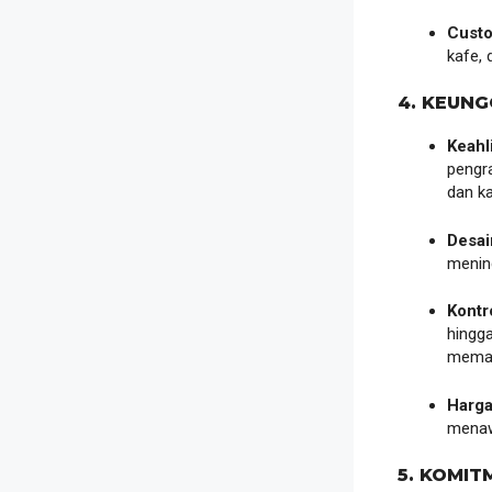
Custo
kafe, 
4. KEUNG
Keahl
pengr
dan ka
Desain
mening
Kontro
hingga
memas
Harga
menaw
5. KOMI