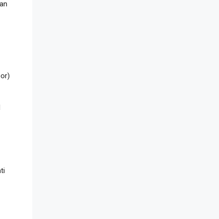
han
or)
l
ti