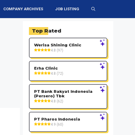
COMPANY ARCHIVES
JOB LISTING
Top Rated
Werisa Shining Clinic
4.8 (97)
Erha Clinic
4.8 (72)
PT Bank Rakyat Indonesia
(Persero) Tbk
4.8 (62)
PT Pharos Indonesia
4.9 (60)