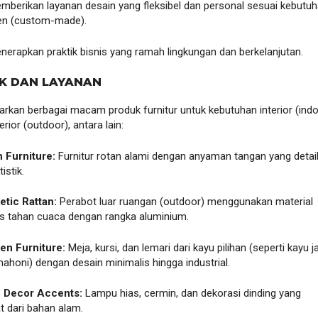
mberikan layanan desain yang fleksibel dan personal sesuai kebutu
ien (custom-made).
nerapkan praktik bisnis yang ramah lingkungan dan berkelanjutan.
UK DAN LAYANAN
kan berbagai macam produk furnitur untuk kebutuhan interior (indo
ior (outdoor), antara lain:
n Furniture:
Furnitur rotan alami dengan anyaman tangan yang detai
istik.
etic Rattan:
Perabot luar ruangan (outdoor) menggunakan material
is tahan cuaca dengan rangka aluminium.
n Furniture:
Meja, kursi, dan lemari dari kayu pilihan (seperti kayu ja
ahoni) dengan desain minimalis hingga industrial.
 Decor Accents:
Lampu hias, cermin, dan dekorasi dinding yang
t dari bahan alam.