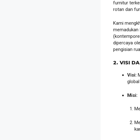
furnitur ter
rotan dan fur
Kami mengkhu
memadukan ke
(kontemporer
dipercaya ol
pengisian rua
2. VISI D
Visi:
M
global
Misi:
Me
Me
ka