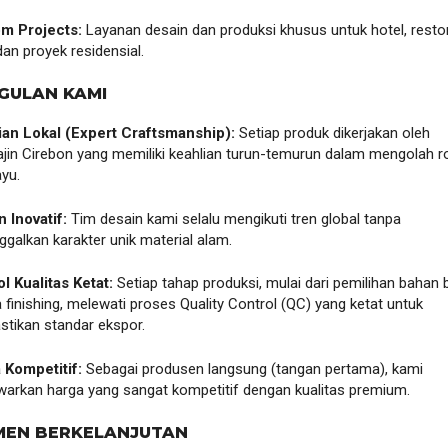
m Projects:
Layanan desain dan produksi khusus untuk hotel, resto
dan proyek residensial.
GULAN KAMI
ian Lokal (Expert Craftsmanship):
Setiap produk dikerjakan oleh
ajin Cirebon yang memiliki keahlian turun-temurun dalam mengolah r
yu.
 Inovatif:
Tim desain kami selalu mengikuti tren global tanpa
galkan karakter unik material alam.
l Kualitas Ketat:
Setiap tahap produksi, mulai dari pemilihan bahan 
 finishing, melewati proses
Quality Control
(QC) yang ketat untuk
tikan standar ekspor.
 Kompetitif:
Sebagai produsen langsung (tangan pertama), kami
arkan harga yang sangat kompetitif dengan kualitas premium.
TMEN BERKELANJUTAN