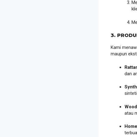
Me
kl
Me
3. PROD
Kami menawar
maupun ekster
Ratta
dan art
Synth
sintet
Woode
atau m
Home
terbua