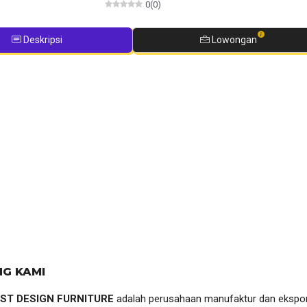
0
(
0
)
Deskripsi
Lowongan
NG KAMI
EST DESIGN FURNITURE
adalah perusahaan manufaktur dan ekspor