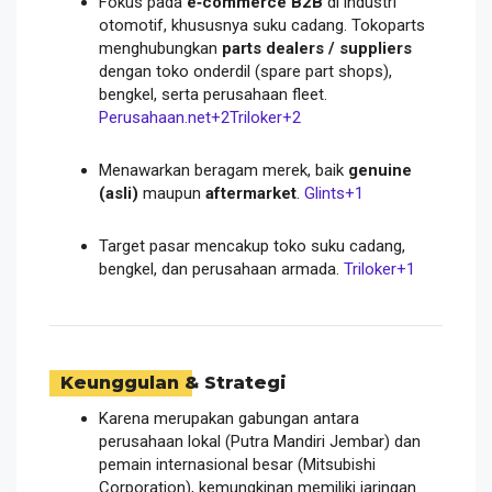
Fokus pada
e‑commerce B2B
di industri
otomotif, khususnya suku cadang. Tokoparts
menghubungkan
parts dealers / suppliers
dengan toko onderdil (spare part shops),
bengkel, serta perusahaan fleet.
Perusahaan.net
+2
Triloker
+2
Menawarkan beragam merek, baik
genuine
(asli)
maupun
aftermarket
.
Glints
+1
Target pasar mencakup toko suku cadang,
bengkel, dan perusahaan armada.
Triloker
+1
Keunggulan & Strategi
Karena merupakan gabungan antara
perusahaan lokal (Putra Mandiri Jembar) dan
pemain internasional besar (Mitsubishi
Corporation), kemungkinan memiliki jaringan