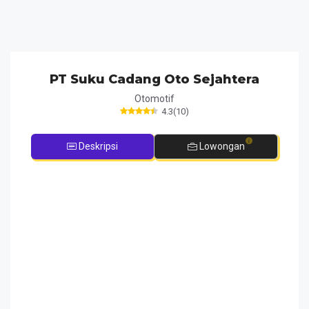
PT Suku Cadang Oto Sejahtera
Otomotif
4.3
(
10
)
Deskripsi
Lowongan