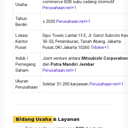
commerce B2B suku cadang otomotif
Usaha
Perusahaan.net
+1
Tahun
± 2020
Perusahaan.net
+1
Berdiri
Lokasi
Dipo Tower, Lantai 13 E, Jl. Gatot Subroto Kav
Kantor
50-52, Petamburan, Tanah Abang, Jakarta
Pusat
Pusat, DKI Jakarta 10260
Triloker
+1
Induk /
Joint venture antara
Mitsubishi Corporation
Pemegang
dan
Putra Mandiri Jembar
Saham
Perusahaan.net
+1
Ukuran
Sekitar 51‑200 karyawan
Perusahaan.net
+1
Perusahaan
Bidang Usaha & Layanan