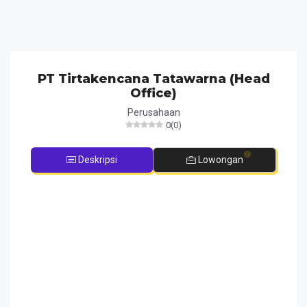
PT Tirtakencana Tatawarna (Head
Office)
Perusahaan
0
(
0
)
Deskripsi
Lowongan