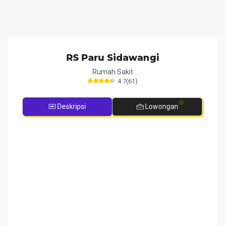
RS Paru Sidawangi
Rumah Sakit
4.7
(
61
)
Deskripsi
Lowongan