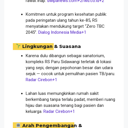
rawat inap.
dwipanews.com
+2
fwd.co.id
+2
Komitmen untuk program kesehatan publik:
pada peringatan ulang tahun ke-85, RS
menyatakan mendukung target “Zero TBC
2045”.
Dialog Indonesia Media
+1
Lingkungan & Suasana
Karena dulu dibangun sebagai sanatorium,
kompleks RS Paru Sidawangi terletak di lokasi
yang sepi, dengan pepohonan besar dan udara
sejuk — cocok untuk pemulihan pasien TB/paru.
Radar Cirebon
+1
Lahan luas memungkinkan rumah sakit
berkembang tanpa terlalu padat, memberi ruang
hijau dan suasana tenang bagi pasien dan
keluarga.
Radar Cirebon
+1
Arah Pengembangan &