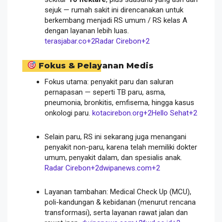
sejuk — rumah sakit ini direncanakan untuk
berkembang menjadi RS umum / RS kelas A
dengan layanan lebih luas.
terasjabar.co
+2
Radar Cirebon
+2
Fokus & Pelayanan Medis
Fokus utama: penyakit paru dan saluran
pernapasan — seperti TB paru, asma,
pneumonia, bronkitis, emfisema, hingga kasus
onkologi paru.
kotacirebon.org
+2
Hello Sehat
+2
Selain paru, RS ini sekarang juga menangani
penyakit non-paru, karena telah memiliki dokter
umum, penyakit dalam, dan spesialis anak.
Radar Cirebon
+2
dwipanews.com
+2
Layanan tambahan: Medical Check Up (MCU),
poli-kandungan & kebidanan (menurut rencana
transformasi), serta layanan rawat jalan dan