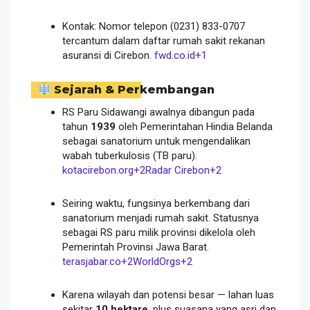
Kontak: Nomor telepon ‎(0231) 833-0707
tercantum dalam daftar rumah sakit rekanan
asuransi di Cirebon.
fwd.co.id
+1
Sejarah & Perkembangan
RS Paru Sidawangi awalnya dibangun pada
tahun
1939
oleh Pemerintahan Hindia Belanda
sebagai sanatorium untuk mengendalikan
wabah tuberkulosis (TB paru).
kotacirebon.org
+2
Radar Cirebon
+2
Seiring waktu, fungsinya berkembang dari
sanatorium menjadi rumah sakit. Statusnya
sebagai RS paru milik provinsi dikelola oleh
Pemerintah Provinsi Jawa Barat.
terasjabar.co
+2
WorldOrgs
+2
Karena wilayah dan potensi besar — lahan luas
sekitar
10 hektare
, plus suasana yang asri dan