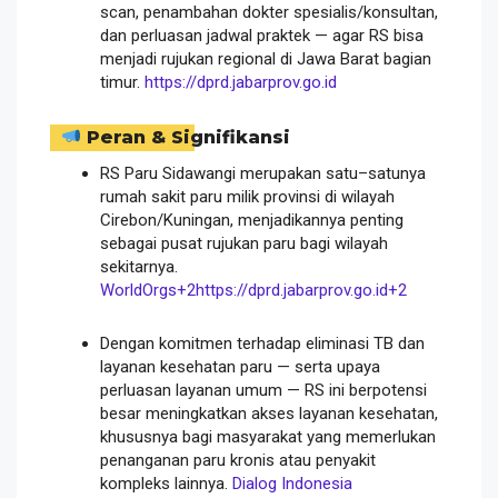
scan, penambahan dokter spesialis/konsultan,
dan perluasan jadwal praktek — agar RS bisa
menjadi rujukan regional di Jawa Barat bagian
timur.
https://dprd.jabarprov.go.id
Peran & Signifikansi
RS Paru Sidawangi merupakan satu–satunya
rumah sakit paru milik provinsi di wilayah
Cirebon/Kuningan, menjadikannya penting
sebagai pusat rujukan paru bagi wilayah
sekitarnya.
WorldOrgs
+2
https://dprd.jabarprov.go.id
+2
Dengan komitmen terhadap eliminasi TB dan
layanan kesehatan paru — serta upaya
perluasan layanan umum — RS ini berpotensi
besar meningkatkan akses layanan kesehatan,
khususnya bagi masyarakat yang memerlukan
penanganan paru kronis atau penyakit
kompleks lainnya.
Dialog Indonesia