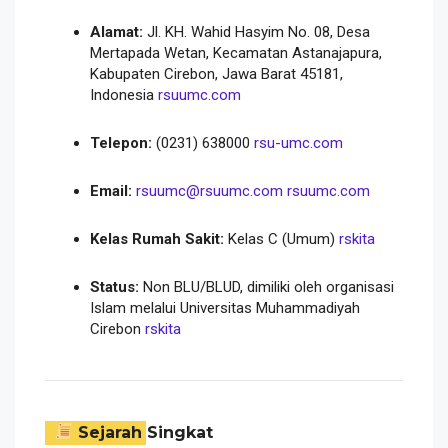
Alamat:
Jl. KH. Wahid Hasyim No. 08, Desa
Mertapada Wetan, Kecamatan Astanajapura,
Kabupaten Cirebon, Jawa Barat 45181,
Indonesia
rsuumc.com
Telepon:
(0231) 638000
rsu-umc.com
Email:
rsuumc@rsuumc.com
rsuumc.com
Kelas Rumah Sakit:
Kelas C (Umum)
rskita
Status:
Non BLU/BLUD, dimiliki oleh organisasi
Islam melalui Universitas Muhammadiyah
Cirebon
rskita
Sejarah Singkat