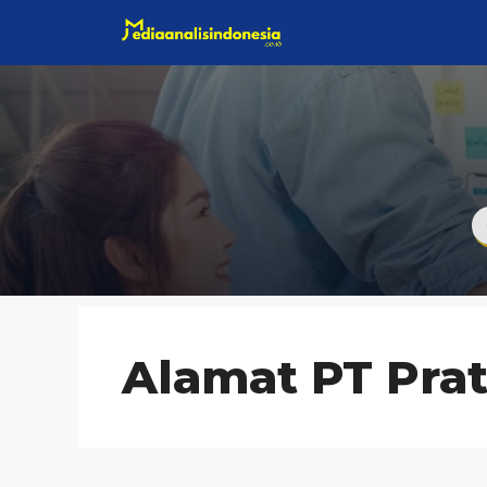
Langsung
ke
isi
Alamat PT Prat