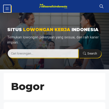
Langsung
MENU
ke
isi
SITUS
LOWONGAN KERJA
INDONESIA
Temukan lowongan pekerjaan yang sesuai, dan raih karier
impian.
|
Search
Bogor