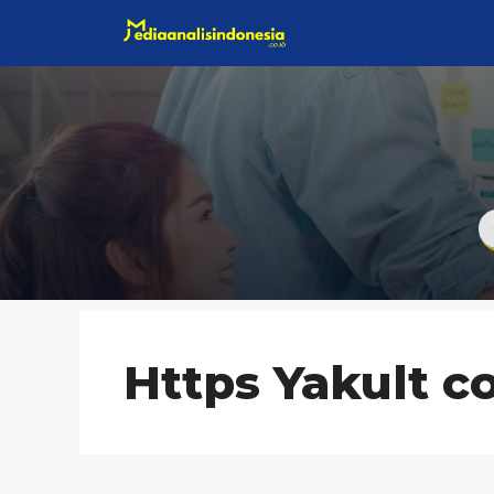
Langsung
ke
isi
Https Yakult c