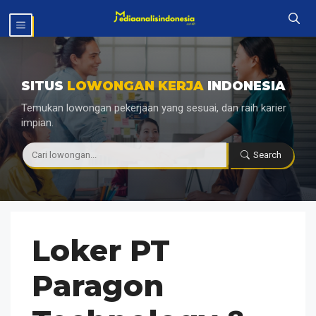
Langsung
MENU
ke
isi
SITUS
LOWONGAN KERJA
INDONESIA
Temukan lowongan pekerjaan yang sesuai, dan raih karier
impian.
|
Search
Loker PT
Paragon