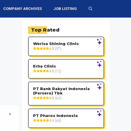
COMPANY ARCHIVES
JOB LISTING
Top Rated
Werisa Shining Clinic
4.8 (97)
Erha Clinic
4.8 (72)
PT Bank Rakyat Indonesia
(Persero) Tbk
4.8 (62)
PT Pharos Indonesia
4.9 (60)