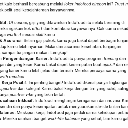
t kalo berhasil bergabung melalui
loker indofood cirebon
ini?
Trust 
ak pelit soal kesejahteraan karyawannya.
tif:
Of course
, gaji yang ditawarkan Indofood itu selalu bersaing di
reka ngakuin kok
effort
dan kontribusi karyawannya. Gak cuma sekad
juga
worth it
sesuai
skill
kamu.
& Asuransi:
Selain gaji pokok, kamu juga bakal dapet berbagai tunja
idup kamu lebih nyaman. Mulai dari asuransi kesehatan, tunjangan
i, sampai tunjangan makan. Lengkap!
n Pengembangan Karier:
Indofood itu punya program
training
dan
n diri yang kece. Kamu bakal dapet kesempatan buat
upskill
dan
re
jang karier kamu lebih jelas dan terarah. Mereka percaya sama yang
owth mindset
.
Kerja Positif:
Ini penting banget! Indofood dikenal punya lingkunga
upportive
dan kolegial. Kamu bakal kerja dengan tim yang solid, salin
punya
positive vibe
yang bikin betah.
usahaan Inklusif:
Indofood menghargai keragaman dan inovasi. K
ri sendiri dan punya kesempatan untuk menyuarakan ide-ide brilian ka
Balance:
Meskipun kerja, Indofood juga peduli sama kehidupan priba
. Mereka usahain banget
work-life balance
yang sehat, biar kamu ga