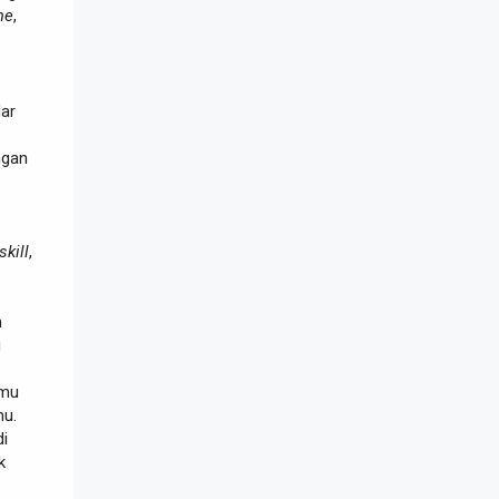
me
,
ar
ngan
skill
,
n
g
amu
mu.
di
k