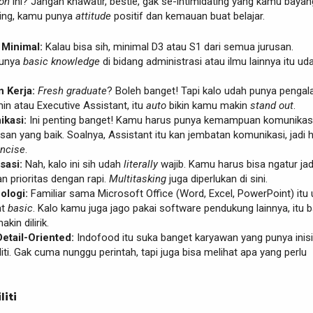
bon
ini? Jangan khawatir, bestie, gak se-intimidating yang kamu baya
ting, kamu punya
attitude
positif dan kemauan buat belajar.
 Minimal:
Kalau bisa sih, minimal D3 atau S1 dari semua jurusan.
punya
basic knowledge
di bidang administrasi atau ilmu lainnya itu uda
 Kerja:
Fresh graduate
? Boleh banget! Tapi kalo udah punya penga
n atau Executive Assistant, itu
auto
bikin kamu makin
stand out
.
ikasi:
Ini penting banget! Kamu harus punya kemampuan komunikas
lisan yang baik. Soalnya, Assistant itu kan jembatan komunikasi, jadi 
ncise
.
sasi:
Nah, kalo ini sih udah
literally
wajib. Kamu harus bisa ngatur jad
n prioritas dengan rapi.
Multitasking
juga diperlukan di sini.
ologi:
Familiar sama Microsoft Office (Word, Excel, PowerPoint) itu
at
basic
. Kalo kamu juga jago pakai software pendukung lainnya, itu b
kin dilirik.
Detail-Oriented:
Indofood itu suka banget karyawan yang punya inisi
eliti. Gak cuma nunggu perintah, tapi juga bisa melihat apa yang perlu
liti