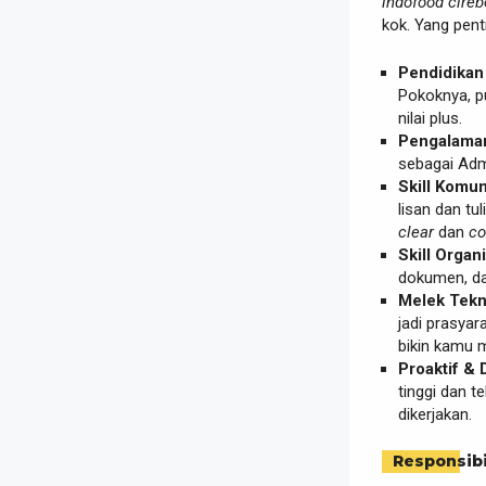
indofood cire
kok. Yang pen
Pendidikan
Pokoknya, 
nilai plus.
Pengalaman
sebagai Admi
Skill Komun
lisan dan tu
clear
dan
co
Skill Organi
dokumen, da
Melek Tekn
jadi prasyar
bikin kamu ma
Proaktif & 
tinggi dan t
dikerjakan.
Responsibi