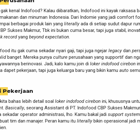
 Perusahaan
 gak kenal Indofood? Kalau diibaratkan, Indofood ini kayak raksasa b
ri makanan dan minuman Indonesia. Dari Indomie yang jadi comfort f
mpai berbagai produk lain yang
literally
ada di setiap sudut dapur ru
BP Sukses Makmur, Tbk ini bukan cuma besar, tapi juga stabil, inovati
ck record
yang
beyond expectation
.
ofood itu gak cuma sekadar nyari gaji, tapi juga ngejar
legacy
dan
per
alid
banget. Mereka punya
culture
perusahaan yang supportif dan ng
yawannya berinovasi. Jadi, kalo kamu join di
loker indofood cirebon
in
dapet pekerjaan, tapi juga keluarga baru yang bikin kamu
auto
sema
i Pekerjaan
kita bahas lebih detail soal
loker indofood cirebon
ini, khususnya unt
nt.
Basically
, seorang Assistant di PT. Indofood CBP Sukses Makmur
 sekadar operator administrasi, lho. Kamu bakal jadi
support system
 buat tim dan manajer. Peran kamu itu
literally
bikin operasional jadi 
ien.