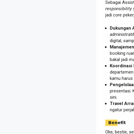
Sebagai Assis
responsibility
y
jadi
core
peker
Dukungan A
administrati
digital, sam
Manajemen 
booking ruan
bakal jadi
ma
Koordinasi 
departemen 
kamu harus
Pengelolaa
presentasi. 
sini.
Travel Arra
ngatur perja
Benefit
Oke, bestie, s