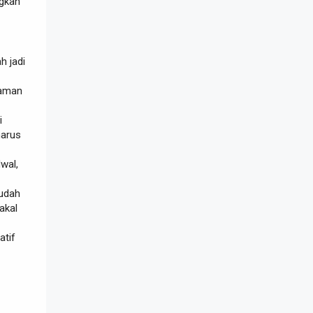
ngkan
h jadi
laman
i
harus
wal,
 udah
akal
atif