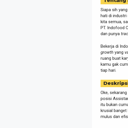
Tentang
Siapa sih yang
hati di indust
kita semua, sa
PT. Indofood C
dan punya
tra
Bekerja di Ind
growth
yang
v
ruang buat kar
kamu gak cuma 
tiap hari.
Deskrips
Oke, sekarang 
posisi Assista
itu bukan cuma
krusial banget
mulus dan efis