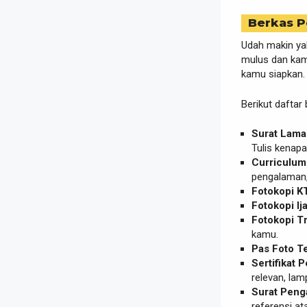
Berkas P
Udah makin ya
mulus dan kamu
kamu siapkan. 
Berikut daftar
Surat Lamar
Tulis kenapa
Curriculum 
pengalaman, 
Fotokopi KT
Fotokopi Ij
Fotokopi Tr
kamu.
Pas Foto T
Sertifikat 
relevan, lamp
Surat Penga
referensi at