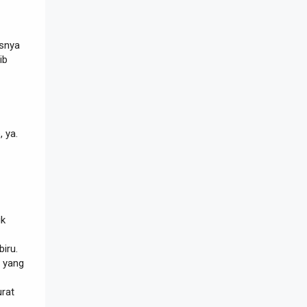
esnya
ib
 ya.
ik
iru.
n yang
rat