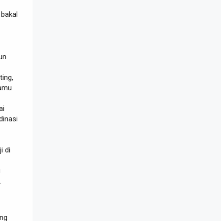
 bakal
pun
ting,
Kamu
ai
dinasi
i di
u
.
ang