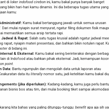
tant di
loker indofood cirebon
ini, kamu bakal punya banyak banget
ang bikin hari-hari kamu dinamis. Ini dia beberapa tugas utama yang
jaan kamu:
dministratif:
Kamu bakal bertanggung jawab untuk semua urusan
f. Dari mulai nyiapin surat menyurat, ngatur filing dokumen fisik mau
pai memastikan semua arsip tertata rapi.
Jadwal & Rapat:
Salah satu tugas krusial adalah ngatur jadwal mee
g rapat, nyiapin materi presentasi, dan bahkan bikin notulen rapat. 
ster
di bidang ini.
Internal & Eksternal:
Kamu bakal sering berinteraksi dengan berbag
lain di Indofood atau bahkan pihak eksternal. Jadi, kemampuan koor
on point
.
n Data:
Bantu ngumpulin dan mengolah data untuk laporan atau
Keakuratan data itu
literally
nomor satu, jadi ketelitian kamu bakal diuj
ngements (jika diperlukan):
Kadang-kadang, kamu juga perlu bant
lanan bisnis bos atau tim, dari mulai booking tiket sampai akomodasi
ekarang kita bahas yang paling ditunggu-tunggu:
benefit
apa aja sih y