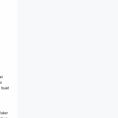
ri
si
 buat
loker