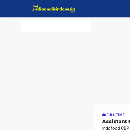
Langsung
ke
isi
FULL TIME
Assistant
Indofood CBP