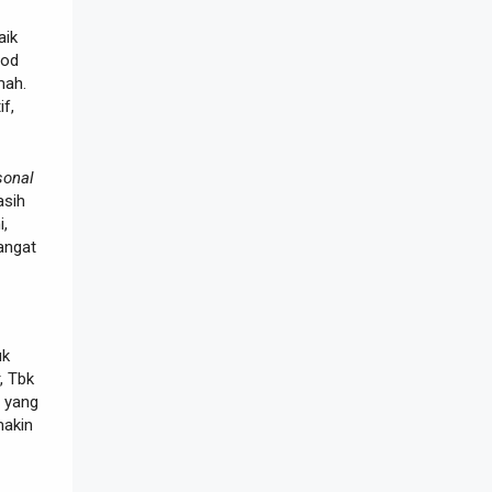
aik
ood
mah.
f,
sonal
asih
i,
ngat
uk
, Tbk
yang
makin