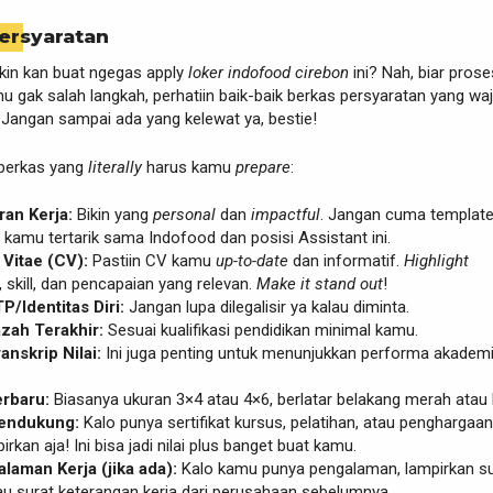
ersyaratan
kin kan buat ngegas apply
loker indofood cirebon
ini? Nah, biar pros
 gak salah langkah, perhatiin baik-baik berkas persyaratan yang waj
Jangan sampai ada yang kelewat ya, bestie!
 berkas yang
literally
harus kamu
prepare
:
an Kerja:
Bikin yang
personal
dan
impactful
. Jangan cuma template,
 kamu tertarik sama Indofood dan posisi Assistant ini.
Vitae (CV):
Pastiin CV kamu
up-to-date
dan informatif.
Highlight
skill, dan pencapaian yang relevan.
Make it stand out
!
P/Identitas Diri:
Jangan lupa dilegalisir ya kalau diminta.
azah Terakhir:
Sesuai kualifikasi pendidikan minimal kamu.
anskrip Nilai:
Ini juga penting untuk menunjukkan performa akadem
erbaru:
Biasanya ukuran 3×4 atau 4×6, berlatar belakang merah atau b
Pendukung:
Kalo punya sertifikat kursus, pelatihan, atau penghargaa
irkan aja! Ini bisa jadi nilai plus banget buat kamu.
laman Kerja (jika ada):
Kalo kamu punya pengalaman, lampirkan su
au surat keterangan kerja dari perusahaan sebelumnya.