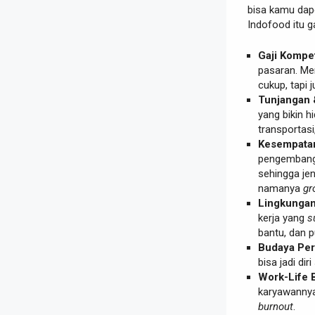
bisa kamu dape
Indofood itu g
Gaji Kompeti
pasaran. Me
cukup, tapi 
Tunjangan 
yang bikin h
transportas
Kesempata
pengembanga
sehingga jen
namanya
gr
Lingkungan 
kerja yang
s
bantu, dan 
Budaya Per
bisa jadi di
Work-Life 
karyawannya
burnout
.