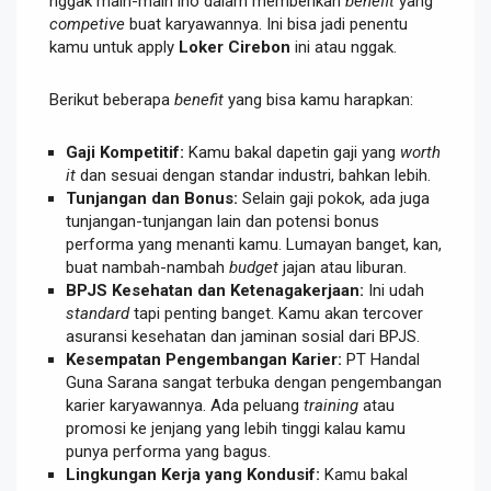
nggak main-main lho dalam memberikan
benefit
yang
competive
buat karyawannya. Ini bisa jadi penentu
kamu untuk apply
Loker Cirebon
ini atau nggak.
Berikut beberapa
benefit
yang bisa kamu harapkan:
Gaji Kompetitif:
Kamu bakal dapetin gaji yang
worth
it
dan sesuai dengan standar industri, bahkan lebih.
Tunjangan dan Bonus:
Selain gaji pokok, ada juga
tunjangan-tunjangan lain dan potensi bonus
performa yang menanti kamu. Lumayan banget, kan,
buat nambah-nambah
budget
jajan atau liburan.
BPJS Kesehatan dan Ketenagakerjaan:
Ini udah
standard
tapi penting banget. Kamu akan tercover
asuransi kesehatan dan jaminan sosial dari BPJS.
Kesempatan Pengembangan Karier:
PT Handal
Guna Sarana sangat terbuka dengan pengembangan
karier karyawannya. Ada peluang
training
atau
promosi ke jenjang yang lebih tinggi kalau kamu
punya performa yang bagus.
Lingkungan Kerja yang Kondusif:
Kamu bakal