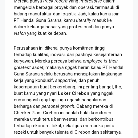
Mereka punya
track record
yang
impressive
dalam
mengelola berbagai proyek dan operasi, termasuk di
bidang manufaktur dan logistik. Jadi, kalau kamu join
PT Handal Guna Sarana, kamu
literally
masuk ke
dalam keluarga besar yang profesional dan punya
vision
yang kuat ke depan.
Perusahaan ini dikenal punya komitmen tinggi
terhadap kualitas, inovasi, dan pastinya kesejahteraan
karyawan. Mereka percaya bahwa
employee is their
greatest asset
, makanya
nggak
heran kalau PT Handal
Guna Sarana selalu berusaha menciptakan lingkungan
kerja yang kondusif,
supportive
, dan penuh
kesempatan buat berkembang. Ini penting banget, lho,
buat kamu yang nyari
Loker Cirebon
yang nggak
cuma ngasih gaji tapi juga ngasih pengalaman
berharga dan
personal growth
. Cabang mereka di
Checker Plant Cirebon ini adalah bukti komitmen
mereka untuk terus berinvestasi dan berkontribusi
terhadap ekonomi lokal, sekaligus membuka pintu
rezeki untuk banyak talenta di Cirebon dan sekitarnya.