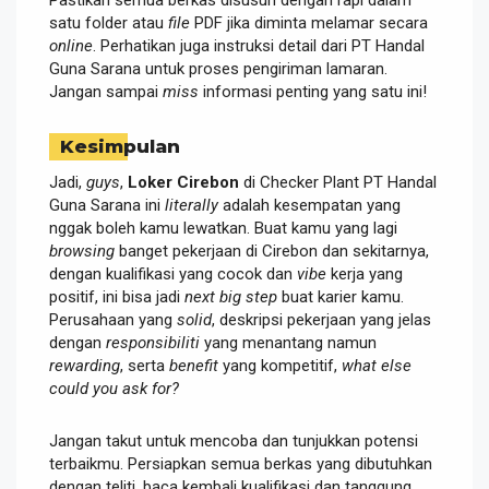
satu folder atau
file
PDF jika diminta melamar secara
online
. Perhatikan juga instruksi detail dari PT Handal
Guna Sarana untuk proses pengiriman lamaran.
Jangan sampai
miss
informasi penting yang satu ini!
Kesimpulan
Jadi,
guys
,
Loker Cirebon
di Checker Plant PT Handal
Guna Sarana ini
literally
adalah kesempatan yang
nggak boleh kamu lewatkan. Buat kamu yang lagi
browsing
banget pekerjaan di Cirebon dan sekitarnya,
dengan kualifikasi yang cocok dan
vibe
kerja yang
positif, ini bisa jadi
next big step
buat karier kamu.
Perusahaan yang
solid
, deskripsi pekerjaan yang jelas
dengan
responsibiliti
yang menantang namun
rewarding
, serta
benefit
yang kompetitif,
what else
could you ask for?
Jangan takut untuk mencoba dan tunjukkan potensi
terbaikmu. Persiapkan semua berkas yang dibutuhkan
dengan teliti, baca kembali kualifikasi dan tanggung