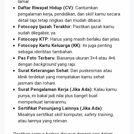
lamar.
Daftar Riwayat Hidup (CV):
Cantumkan
pengalaman kerja, pendidikan, dan
skill
kamu secara
detail tapi tetap ringkas dan mudah dibaca.
Fotocopy Ijazah Terakhir:
Pastikan ijazah kamu
sudah dilegalisir, ya.
Fotocopy KTP:
Harus yang masih berlaku dan jelas.
Fotocopy Kartu Keluarga (KK):
Ini juga penting
sebagai identitas tambahan.
Pas Foto Terbaru:
Biasanya ukuran 3×4 atau 4×6
dengan
background
yang rapi.
Surat Keterangan Sehat:
Dari puskesmas atau
klinik terdekat yang menyatakan kamu sehat
jasmani dan rohani.
Surat Pengalaman Kerja (Jika Ada):
Kalau kamu
punya, ini bakal jadi nilai plus banget buat
memperkuat lamaranmu.
Sertifikat Penunjang Lainnya (Jika Ada):
Misalnya sertifikat
skill
komputer,
safety training
,
atau lainnya yang relevan.
Pastikan semua berkas disusun dengan rapi dalam