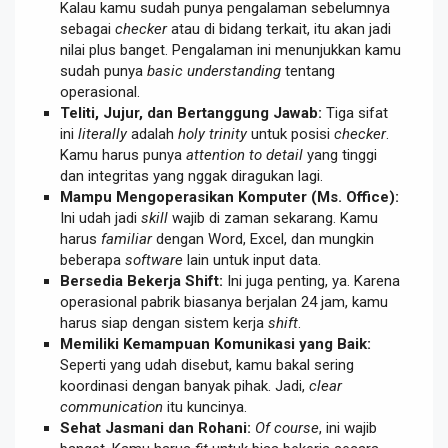
Kalau kamu sudah punya pengalaman sebelumnya
sebagai
checker
atau di bidang terkait, itu akan jadi
nilai plus banget. Pengalaman ini menunjukkan kamu
sudah punya
basic understanding
tentang
operasional.
Teliti, Jujur, dan Bertanggung Jawab:
Tiga sifat
ini
literally
adalah
holy trinity
untuk posisi
checker
.
Kamu harus punya
attention to detail
yang tinggi
dan integritas yang nggak diragukan lagi.
Mampu Mengoperasikan Komputer (Ms. Office):
Ini udah jadi
skill
wajib di zaman sekarang. Kamu
harus
familiar
dengan Word, Excel, dan mungkin
beberapa
software
lain untuk input data.
Bersedia Bekerja Shift:
Ini juga penting, ya. Karena
operasional pabrik biasanya berjalan 24 jam, kamu
harus siap dengan sistem kerja
shift
.
Memiliki Kemampuan Komunikasi yang Baik:
Seperti yang udah disebut, kamu bakal sering
koordinasi dengan banyak pihak. Jadi,
clear
communication
itu kuncinya.
Sehat Jasmani dan Rohani:
Of course
, ini wajib