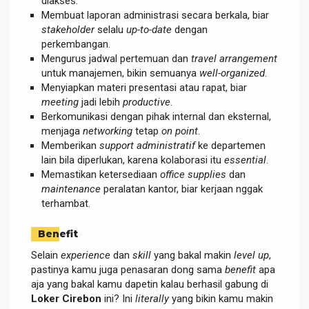
diakses.
Membuat laporan administrasi secara berkala, biar
stakeholder
selalu
up-to-date
dengan
perkembangan.
Mengurus jadwal pertemuan dan
travel arrangement
untuk manajemen, bikin semuanya
well-organized
.
Menyiapkan materi presentasi atau rapat, biar
meeting
jadi lebih
productive
.
Berkomunikasi dengan pihak internal dan eksternal,
menjaga
networking
tetap
on point
.
Memberikan
support administratif
ke departemen
lain bila diperlukan, karena kolaborasi itu
essential
.
Memastikan ketersediaan
office supplies
dan
maintenance
peralatan kantor, biar kerjaan nggak
terhambat.
Benefit
Selain
experience
dan
skill
yang bakal makin
level up
,
pastinya kamu juga penasaran dong sama
benefit
apa
aja yang bakal kamu dapetin kalau berhasil gabung di
Loker Cirebon
ini? Ini
literally
yang bikin kamu makin