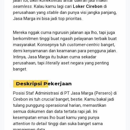
jalan tol, bikin konektivitas antar daerah jadi makin
seamless
. Kalau kamu lagi cari
Loker Cirebon
di
perusahaan yang
stable
dan punya visi jangka panjang,
Jasa Marga ini bisa jadi top prioritas.
Mereka nggak cuma ngurusin jalanan aja lho, tapi juga
berkomitmen tinggi buat ngasih pelayanan terbaik buat
masyarakat. Konsepnya tuh
customer-centric
banget,
demi kenyamanan dan keamanan para pengguna jalan.
Intinya, Jasa Marga itu bukan cuma sekadar
perusahaan, tapi
literally
aset negara yang penting
banget.
Deskripsi Pekerjaan
Posisi Staf Administrasi di PT Jasa Marga (Persero) di
Cirebon ini tuh
crucial
banget, bestie. Kamu bakal jadi
tulang punggung operasional harian, memastikan
semua dokumen dan data tertata rapi jali. Ini
kesempatan emas lho buat kamu yang punya
attention to detail
tinggi dan suka banget sama
manajemen data.