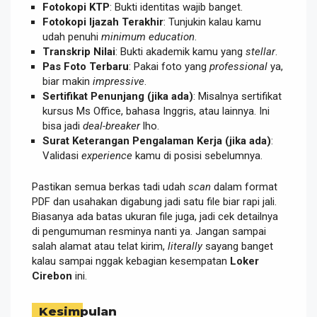
Fotokopi KTP
: Bukti identitas wajib banget.
Fotokopi Ijazah Terakhir
: Tunjukin kalau kamu
udah penuhi
minimum education
.
Transkrip Nilai
: Bukti akademik kamu yang
stellar
.
Pas Foto Terbaru
: Pakai foto yang
professional
ya,
biar makin
impressive
.
Sertifikat Penunjang (jika ada)
: Misalnya sertifikat
kursus Ms Office, bahasa Inggris, atau lainnya. Ini
bisa jadi
deal-breaker
lho.
Surat Keterangan Pengalaman Kerja (jika ada)
:
Validasi
experience
kamu di posisi sebelumnya.
Pastikan semua berkas tadi udah
scan
dalam format
PDF dan usahakan digabung jadi satu file biar rapi jali.
Biasanya ada batas ukuran file juga, jadi cek detailnya
di pengumuman resminya nanti ya. Jangan sampai
salah alamat atau telat kirim,
literally
sayang banget
kalau sampai nggak kebagian kesempatan
Loker
Cirebon
ini.
Kesimpulan