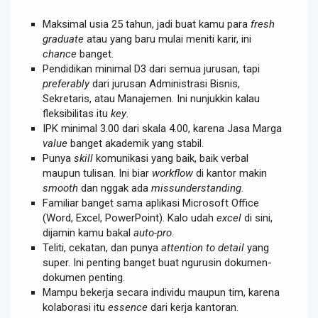
Maksimal usia 25 tahun, jadi buat kamu para
fresh
graduate
atau yang baru mulai meniti karir, ini
chance
banget.
Pendidikan minimal D3 dari semua jurusan, tapi
preferably
dari jurusan Administrasi Bisnis,
Sekretaris, atau Manajemen. Ini nunjukkin kalau
fleksibilitas itu
key
.
IPK minimal 3.00 dari skala 4.00, karena Jasa Marga
value
banget akademik yang stabil.
Punya
skill
komunikasi yang baik, baik verbal
maupun tulisan. Ini biar
workflow
di kantor makin
smooth
dan nggak ada
missunderstanding
.
Familiar banget sama aplikasi Microsoft Office
(Word, Excel, PowerPoint). Kalo udah
excel
di sini,
dijamin kamu bakal
auto-pro
.
Teliti, cekatan, dan punya
attention to detail
yang
super. Ini penting banget buat ngurusin dokumen-
dokumen penting.
Mampu bekerja secara individu maupun tim, karena
kolaborasi itu
essence
dari kerja kantoran.