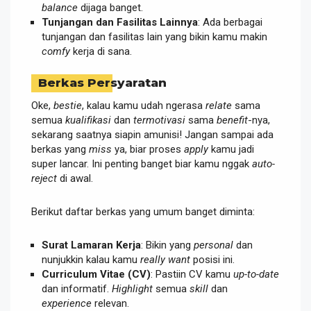
balance
dijaga banget.
Tunjangan dan Fasilitas Lainnya
: Ada berbagai
tunjangan dan fasilitas lain yang bikin kamu makin
comfy
kerja di sana.
Berkas Persyaratan
Oke,
bestie
, kalau kamu udah ngerasa
relate
sama
semua
kualifikasi
dan
termotivasi
sama
benefit
-nya,
sekarang saatnya siapin amunisi! Jangan sampai ada
berkas yang
miss
ya, biar proses
apply
kamu jadi
super lancar. Ini penting banget biar kamu nggak
auto-
reject
di awal.
Berikut daftar berkas yang umum banget diminta:
Surat Lamaran Kerja
: Bikin yang
personal
dan
nunjukkin kalau kamu
really want
posisi ini.
Curriculum Vitae (CV)
: Pastiin CV kamu
up-to-date
dan informatif.
Highlight
semua
skill
dan
experience
relevan.