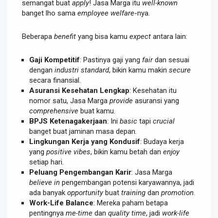
semangat buat
apply
! Jasa Marga itu
well-known
banget lho sama
employee welfare
-nya.
Beberapa
benefit
yang bisa kamu
expect
antara lain:
Gaji Kompetitif
: Pastinya gaji yang
fair
dan sesuai
dengan
industri standard
, bikin kamu makin
secure
secara finansial.
Asuransi Kesehatan Lengkap
: Kesehatan itu
nomor satu, Jasa Marga
provide
asuransi yang
comprehensive
buat kamu.
BPJS Ketenagakerjaan
: Ini
basic
tapi
crucial
banget buat jaminan masa depan.
Lingkungan Kerja yang Kondusif
: Budaya kerja
yang
positive vibes
, bikin kamu betah dan
enjoy
setiap hari.
Peluang Pengembangan Karir
: Jasa Marga
believe in
pengembangan potensi karyawannya, jadi
ada banyak
opportunity
buat
training
dan
promotion
.
Work-Life Balance
: Mereka paham betapa
pentingnya
me-time
dan
quality time
, jadi
work-life